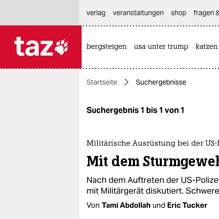
hautnavigation anspringen
hauptinhalt anspringen
footer anspringen
verlag
veranstaltungen
shop
fragen &
bergsteigen
usa unter trump
katzen

taz zahl ich
taz zahl ich
Startseite
Suchergebnisse
themen
politik
Suchergebnis 1 bis 1 von 1
öko
Militärische Ausrüstung bei der US-
gesellschaft
Mit dem Sturmgeweh
kultur
Nach dem Auftreten der US-Polizei
mit Militärgerät diskutiert. Schwer
sport
Von
Tami Abdollah
und
Eric Tucker