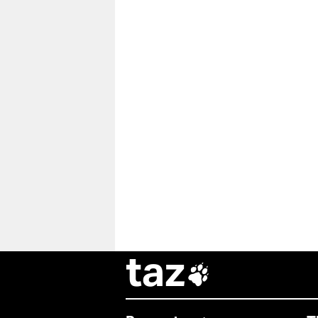
taz
