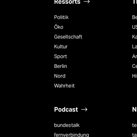
Ressorts
T
Politik
B
Öko
U
Gesellschaft
K
Kultur
L
Sport
A
Berlin
C
Nord
Hi
Wahrheit
Podcast
N
bundestalk
t
fernverbindung
ta