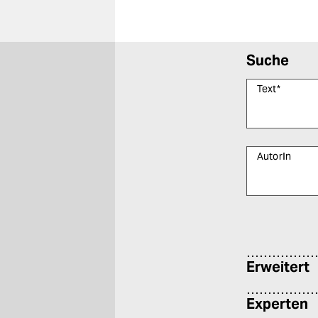
Suche
Text
*
AutorIn
Bitte füllen Sie
Erweitert
Experten