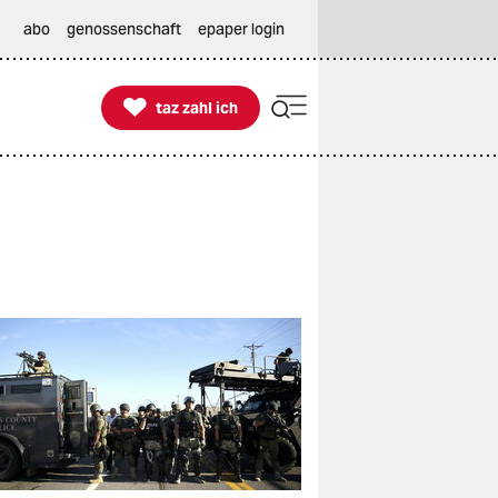
abo
genossenschaft
epaper login

taz zahl ich
taz zahl ich