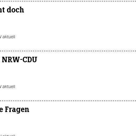
t doch
 aktuell
ut NRW-CDU
 aktuell
e Fragen