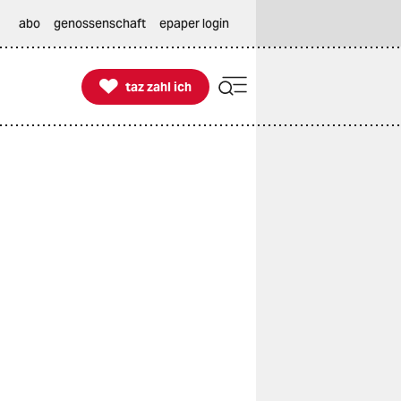
abo
genossenschaft
epaper login

taz zahl ich
taz zahl ich