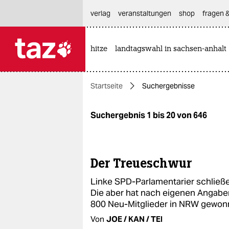
hautnavigation anspringen
hauptinhalt anspringen
footer anspringen
verlag
veranstaltungen
shop
fragen &
hitze
landtagswahl in sachsen-anhalt

taz zahl ich
taz zahl ich
Startseite
Suchergebnisse
themen
politik
Suchergebnis 1 bis 20 von 646
öko
gesellschaft
Der Treueschwur
Linke SPD-Parlamentarier schließe
kultur
Die aber hat nach eigenen Angabe
800 Neu-Mitglieder in NRW gewo
sport
Von
JOE / KAN / TEI