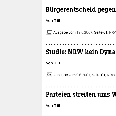
epaper login
Bürgerentscheid gege
Von
TEI
Ausgabe vom
19.6.2007
,
Seite 01,
NRW
Studie: NRW kein Dyn
Von
TEI
Ausgabe vom
9.6.2007
,
Seite 01,
NRW a
Parteien streiten ums 
Von
TEI