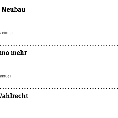
n Neubau
 aktuell
amo mehr
ktuell
Wahlrecht