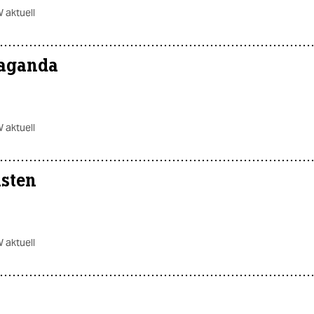
 aktuell
paganda
 aktuell
isten
 aktuell