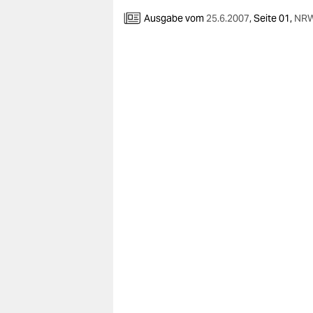
berlin
Ausgabe vom
25.6.2007
,
Seite 01,
NRW
nord
wahrheit
verlag
verlag
veranstaltungen
shop
fragen & hilfe
unterstützen
abo
genossenschaft