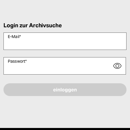
Login zur Archivsuche
E-Mail
*
Passwort
*
Bitte füllen Sie alle Pflichtfelder (*) aus, um fortfahren zu können.