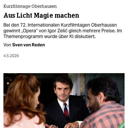
berlin
Kurzfilmtage Oberhausen
nord
Aus Licht Magie machen
Bei den 72. Internationalen Kurzfilmtagen Oberhausen
wahrheit
gewinnt „Opera“ von Igor Zelić gleich mehrere Preise. Im
Themenprogramm wurde über KI diskutiert.
verlag
Von
Sven von Reden
verlag
4.5.2026
veranstaltungen
shop
fragen & hilfe
unterstützen
abo
genossenschaft