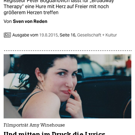
Regisseur Peter Bogdanovich lässt für „Broadway
Therapy“ eine Hure mit Herz auf Freier mit noch
größerem Herzen treffen
Von
Sven von Reden
Ausgabe vom
19.8.2015
,
Seite 16,
Gesellschaft + Kultur
Filmporträt Amy Winehouse
Und mitten im Druck die Lyrics