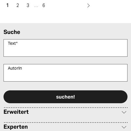
1
2
3
…
6
Suche
Text
*
AutorIn
Bitte füllen Sie alle Pflichtfelder (*) aus, um fortfahren zu können.
Erweitert
Experten