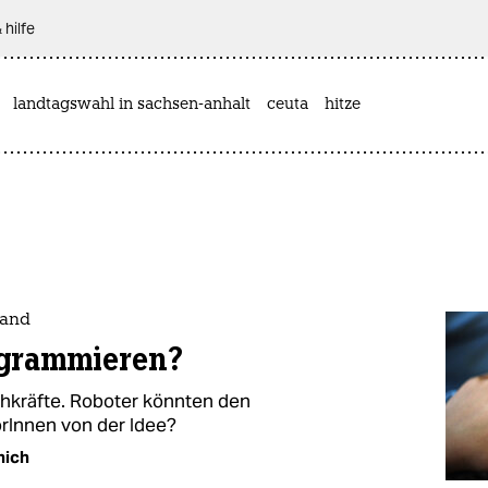
 hilfe
landtagswahl in sachsen-anhalt
ceuta
hitze
tand
ogrammieren?
chkräfte. Roboter könnten den
orInnen von der Idee?
nich