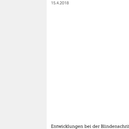
berlin
15.4.2018
nord
wahrheit
verlag
verlag
veranstaltungen
shop
fragen & hilfe
unterstützen
abo
genossenschaft
Entwicklungen bei der Blindenschrif