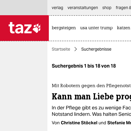
hautnavigation anspringen
hauptinhalt anspringen
footer anspringen
verlag
veranstaltungen
shop
fragen &
bergsteigen
usa unter trump
katzen

taz zahl ich
taz zahl ich
Startseite
Suchergebnisse
themen
politik
Suchergebnis 1 bis 18 von 18
öko
Mit Robotern gegen den Pflegenots
gesellschaft
Kann man Liebe pr
kultur
In der Pflege gibt es zu wenige Fa
Notstand lindern. Was halten Seni
sport
Von
Christine Stöckel
und
Stefanie M