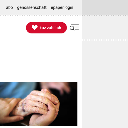
abo
genossenschaft
epaper login

taz zahl ich
taz zahl ich