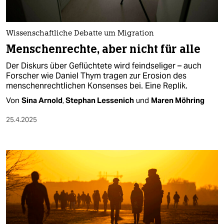
berlin
nord
Wissenschaftliche Debatte um Migration
wahrheit
Menschenrechte, aber nicht für alle
Der Diskurs über Geflüchtete wird feindseliger – auch
verlag
Forscher wie Daniel Thym tragen zur Erosion des
menschenrechtlichen Konsenses bei. Eine Replik.
verlag
Von
Sina Arnold
,
Stephan Lessenich
und
Maren Möhring
veranstaltungen
25.4.2025
shop
fragen & hilfe
unterstützen
abo
genossenschaft