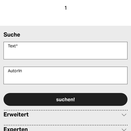
1
Suche
Text
*
AutorIn
Bitte füllen Sie alle Pflichtfelder (*) aus, um fortfahren zu können.
Erweitert
Experten