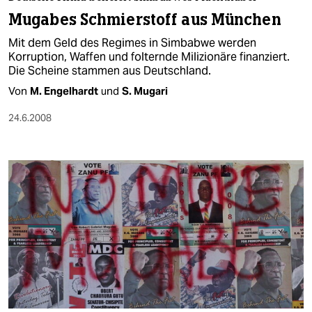
berlin
Mugabes Schmierstoff aus München
nord
Mit dem Geld des Regimes in Simbabwe werden
Korruption, Waffen und folternde Milizionäre finanziert.
wahrheit
Die Scheine stammen aus Deutschland.
Von
M. Engelhardt
und
S. Mugari
verlag
24.6.2008
verlag
veranstaltungen
shop
fragen & hilfe
unterstützen
abo
genossenschaft