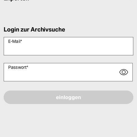
Login zur Archivsuche
E-Mail
*
Passwort
*
Bitte füllen Sie alle Pflichtfelder (*) aus, um fortfahren zu können.