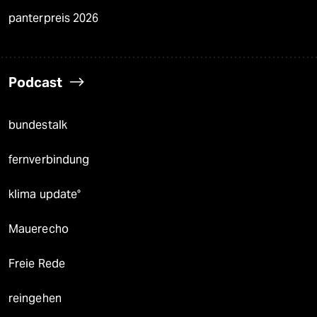
panterpreis 2026
Podcast
bundestalk
fernverbindung
klima update°
Mauerecho
Freie Rede
reingehen