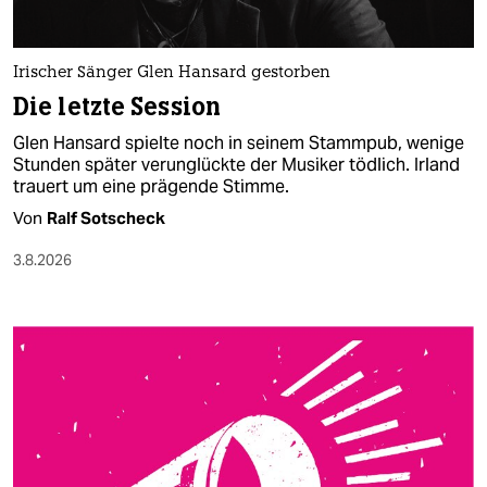
berlin
nord
Irischer Sänger Glen Hansard gestorben
wahrheit
Die letzte Session
Glen Hansard spielte noch in seinem Stammpub, wenige
verlag
Stunden später verunglückte der Musiker tödlich. Irland
trauert um eine prägende Stimme.
verlag
Von
Ralf Sotscheck
veranstaltungen
3.8.2026
shop
fragen & hilfe
unterstützen
abo
genossenschaft