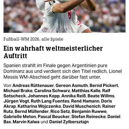
Fußball-WM 2026, alle Spiele
Ein wahrhaft weltmeisterlicher
Auftritt
Spanien strahlt im Finale gegen Argentinien pure
Dominanz aus und verdient sich den Titel redlich. Lionel
Messis WM-Abschied geht darüber fast unter.
Von
Andreas Rüttenauer
,
Gereon Asmuth
,
Bernd Pickert
,
Michael Brake
,
Carolina Schwarz
,
Matthias Kalle
,
Ralf
Sotscheck
,
Johannes Kopp
,
Annika Reiß
,
Beate Willms
,
Jürgen Vogt
,
Ruth Lang Fuentes
,
René Hamann
,
Doris
Akrap
,
Katharina Wojczenko
,
David Muschenich
,
Rainer
Rutz
,
Bernd Müllender
,
Rico Setz
,
Benjamin Ruwwe
,
Gabrielle Meton
,
Pascal Beucker
,
Stefan Reinecke
,
Daniel
Bax
,
Marvin Kalwa
und
Daniel Zylbersztajn