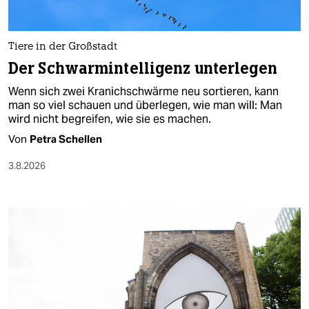
berlin
nord
Tiere in der Großstadt
wahrheit
Der Schwarmintelligenz unterlegen
Wenn sich zwei Kranichschwärme neu sortieren, kann
verlag
man so viel schauen und überlegen, wie man will: Man
wird nicht begreifen, wie sie es machen.
verlag
Von
Petra Schellen
veranstaltungen
3.8.2026
shop
fragen & hilfe
unterstützen
abo
genossenschaft