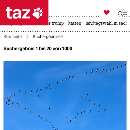

taz zahl ich
bergsteigen
usa unter trump
katzen
landtagswahl in sachs

taz zahl ich
Startseite
Suchergebnisse
taz zahl ich
Suchergebnis 1 bis 20 von 1000
themen
politik
öko
gesellschaft
kultur
sport