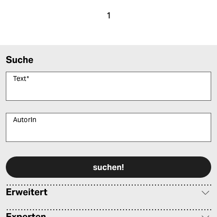
epaper login
1
Suche
Text
*
AutorIn
Bitte füllen Sie alle Pflichtfelder (*) aus, um fortfahren zu können.
Erweitert
Experten