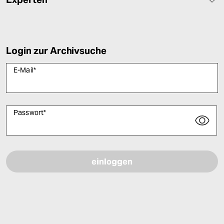
Login zur Archivsuche
E-Mail
*
Passwort
*
Bitte füllen Sie alle Pflichtfelder (*) aus, um fortfahren zu können.