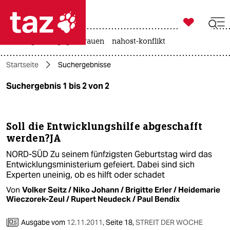

taz zahl ich
hitze
gewalt gegen frauen
nahost-konflikt

taz zahl ich
Startseite
Suchergebnisse
taz zahl ich
Suchergebnis 1 bis 2 von 2
themen
politik
Soll die Entwicklungshilfe abgeschafft
werden?JA
öko
NORD-SÜD Zu seinem fünfzigsten Geburtstag wird das
gesellschaft
Entwicklungsministerium gefeiert. Dabei sind sich
Experten uneinig, ob es hilft oder schadet
kultur
Von
Volker Seitz / Niko Johann / Brigitte Erler / Heidemarie
Wieczorek-Zeul / Rupert Neudeck / Paul Bendix
sport
Ausgabe vom
12.11.2011
,
Seite 18,
STREIT DER WOCHE