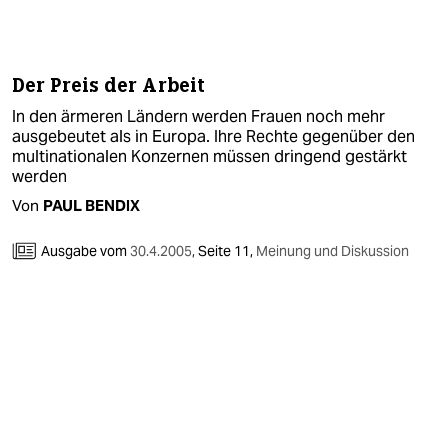
berlin
nord
Der Preis der Arbeit
wahrheit
In den ärmeren Ländern werden Frauen noch mehr
verlag
ausgebeutet als in Europa. Ihre Rechte gegenüber den
multinationalen Konzernen müssen dringend gestärkt
verlag
werden
Von
PAUL BENDIX
veranstaltungen
Ausgabe vom
30.4.2005
,
Seite 11,
Meinung und Diskussion
shop
fragen & hilfe
unterstützen
abo
genossenschaft