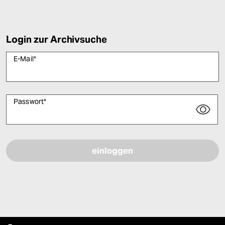
Login zur Archivsuche
E-Mail
*
Passwort
*
Bitte füllen Sie alle Pflichtfelder (*) aus, um fortfahren zu können.