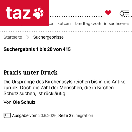

taz zahl ich
iran-krieg
ceuta
hitze
katzen
landtagswahl in sachsen-an

taz zahl ich
Startseite
Suchergebnisse
taz zahl ich
Suchergebnis 1 bis 20 von 415
themen
politik
Praxis unter Druck
öko
Die Ursprünge des Kirchenasyls reichen bis in die Antike
zurück. Doch die Zahl der Menschen, die in Kirchen
gesellschaft
Schutz suchen, ist rückläufig
Von
Ole Schulz
kultur
Ausgabe vom
20.6.2026
,
Seite 37,
migration
sport