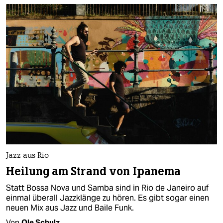
berlin
nord
wahrheit
verlag
verlag
veranstaltungen
shop
fragen & hilfe
Jazz aus Rio
unterstützen
Heilung am Strand von Ipanema
abo
Statt Bossa Nova und Samba sind in Rio de Janeiro auf
einmal überall Jazzklänge zu hören. Es gibt sogar einen
genossenschaft
neuen Mix aus Jazz und Baile Funk.
Von
Ole Schulz