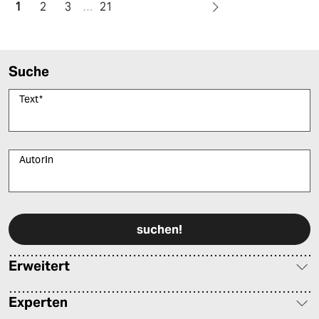
1
2
3
…
21
Suche
Text
*
AutorIn
Bitte füllen Sie alle Pflichtfelder (*) aus, um fortfahren zu können.
Erweitert
Experten