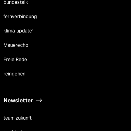
bundestalk
fernverbindung
klima update°
Mauerecho
Freie Rede
reingehen
Newsletter
team zukunft