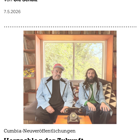
epaper login
7.5.2026
Cumbia-Neuveröffentlichungen