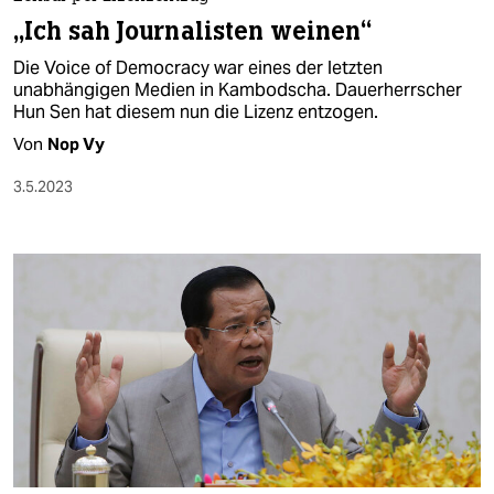
berlin
„Ich sah Journalisten weinen“
nord
Die Voice of Democracy war eines der letzten
unabhängigen Medien in Kambodscha. Dauerherrscher
wahrheit
Hun Sen hat diesem nun die Lizenz entzogen.
Von
Nop Vy
verlag
3.5.2023
verlag
veranstaltungen
shop
fragen & hilfe
unterstützen
abo
genossenschaft