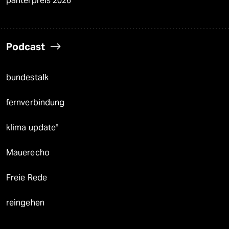
panterpreis 2026
Podcast
bundestalk
fernverbindung
klima update°
Mauerecho
Freie Rede
reingehen