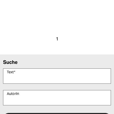
1
Suche
Text
*
AutorIn
Bitte füllen Sie alle Pflichtfelder (*) aus, um fortfahren zu können.