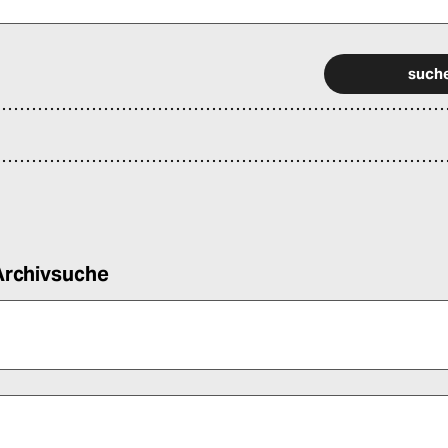
 alle Pflichtfelder (*) aus, um fortfahren zu können.
Archivsuche