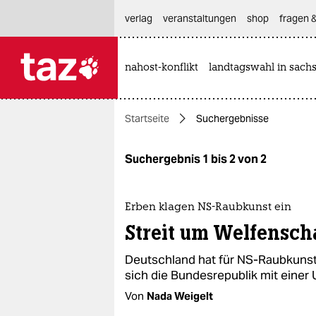
hautnavigation anspringen
hauptinhalt anspringen
footer anspringen
verlag
veranstaltungen
shop
fragen &
nahost-konflikt
landtagswahl in sach

taz zahl ich
taz zahl ich
Startseite
Suchergebnisse
themen
politik
Suchergebnis 1 bis 2 von 2
öko
Erben klagen NS-Raubkunst ein
gesellschaft
Streit um Welfensch
kultur
Deutschland hat für NS-Raubkunst 
sich die Bundesrepublik mit einer 
sport
Von
Nada Weigelt