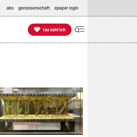
abo
genossenschaft
epaper login

taz zahl ich
taz zahl ich