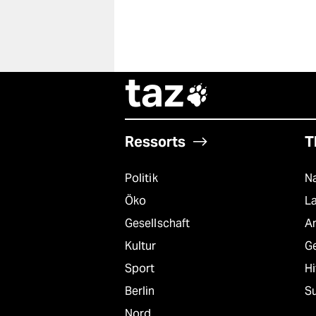
taz

Ressorts
T
Politik
Na
Öko
L
Gesellschaft
A
Kultur
G
Sport
Hi
Berlin
S
Nord