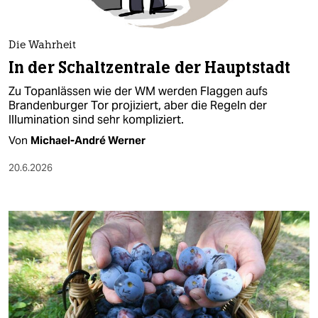
berlin
nord
Die Wahrheit
wahrheit
In der Schaltzentrale der Hauptstadt
Zu Topanlässen wie der WM werden Flaggen aufs
verlag
Brandenburger Tor projiziert, aber die Regeln der
Illumination sind sehr kompliziert.
verlag
Von
Michael-André Werner
veranstaltungen
20.6.2026
shop
fragen & hilfe
unterstützen
abo
genossenschaft