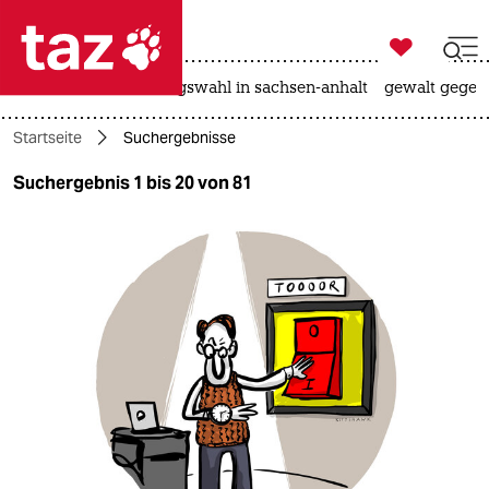

taz zahl ich
hitze
surfen
landtagswahl in sachsen-anhalt
gewalt gegen

taz zahl ich
Startseite
Suchergebnisse
taz zahl ich
Suchergebnis 1 bis 20 von 81
themen
politik
öko
gesellschaft
kultur
sport