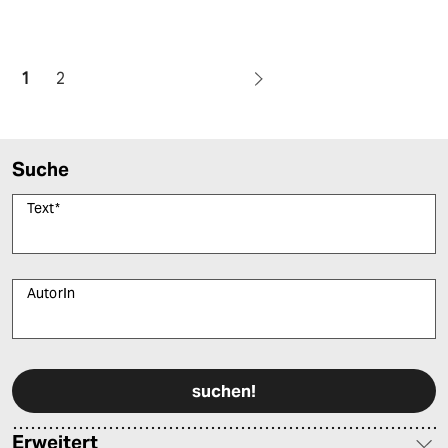
1
2
Suche
Text
*
AutorIn
Bitte füllen Sie alle Pflichtfelder (*) aus, um fortfahren zu können.
Erweitert