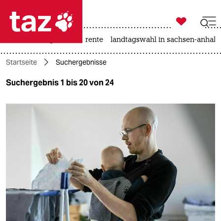

taz zahl ich
hitze
niedrigwasser
rente
landtagswahl in sachsen-anhalt

taz zahl ich
Startseite
Suchergebnisse
taz zahl ich
Suchergebnis 1 bis 20 von 24
themen
politik
öko
gesellschaft
kultur
sport