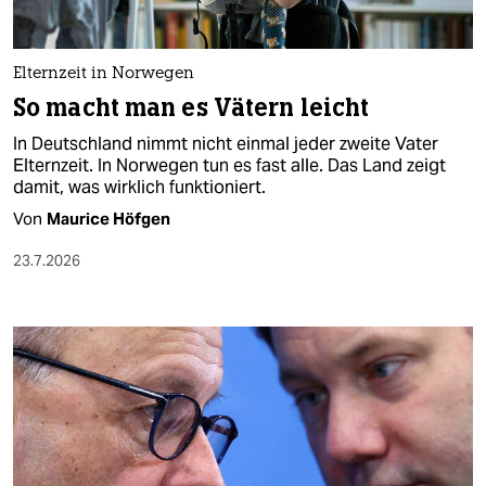
berlin
nord
Elternzeit in Norwegen
wahrheit
So macht man es Vätern leicht
In Deutschland nimmt nicht einmal jeder zweite Vater
verlag
Elternzeit. In Norwegen tun es fast alle. Das Land zeigt
damit, was wirklich funktioniert.
verlag
Von
Maurice Höfgen
veranstaltungen
23.7.2026
shop
fragen & hilfe
unterstützen
abo
genossenschaft