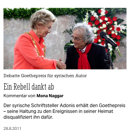
berlin
nord
wahrheit
verlag
verlag
veranstaltungen
shop
Debatte Goethepreis für syrischen Autor
Ein Rebell dankt ab
fragen & hilfe
Kommentar von
Mona Naggar
unterstützen
Der syrische Schriftsteller Adonis erhält den Goethepreis
abo
– seine Haltung zu den Ereignissen in seiner Heimat
disqualifiziert ihn dafür.
genossenschaft
28.8.2011