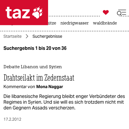

taz zahl ich
krieg in der ukraine
hitze
niedrigwasser
waldbrände

taz zahl ich
Startseite
Suchergebnisse
taz zahl ich
Suchergebnis 1 bis 20 von 36
themen
politik
Debatte Libanon und Syrien
Drahtseilakt im Zedernstaat
öko
Kommentar von
Mona Naggar
gesellschaft
Die libanesische Regierung bleibt enger Verbündeter des
Regimes in Syrien. Und sie will es sich trotzdem nicht mit
kultur
den Gegnern Assads verscherzen.
sport
17.2.2012