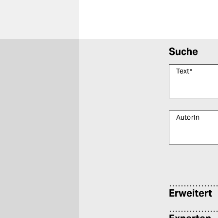
Suche
Text
*
AutorIn
Bitte füllen Sie
Erweitert