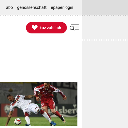
abo
genossenschaft
epaper login

taz zahl ich
taz zahl ich