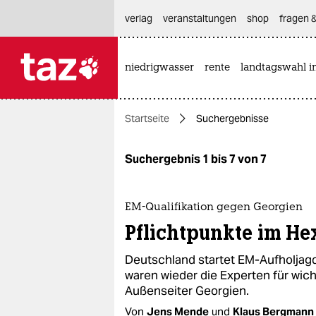
hautnavigation anspringen
hauptinhalt anspringen
footer anspringen
verlag
veranstaltungen
shop
fragen &
niedrigwasser
rente
landtagswahl i

taz zahl ich
taz zahl ich
Startseite
Suchergebnisse
themen
politik
Suchergebnis 1 bis 7 von 7
öko
EM-Qualifikation gegen Georgien
gesellschaft
Pflichtpunkte im He
kultur
Deutschland startet EM-Aufholjag
waren wieder die Experten für wich
sport
Außenseiter Georgien.
Von
Jens Mende
und
Klaus Bergmann