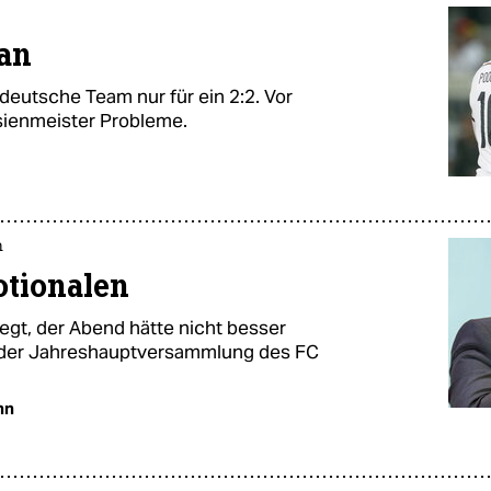
lan
 deutsche Team nur für ein 2:2. Vor
sienmeister Probleme.
n
otionalen
egt, der Abend hätte nicht besser
i der Jahreshauptversammlung des FC
nn