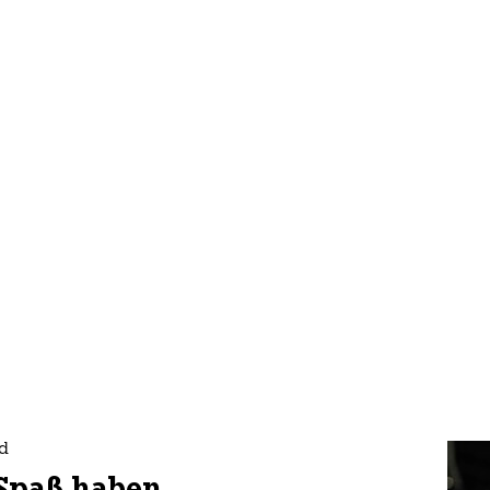
nd
 Spaß haben