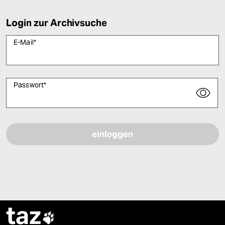
Login zur Archivsuche
E-Mail
*
Passwort
*
Bitte füllen Sie alle Pflichtfelder (*) aus, um fortfahren zu können.
taz
