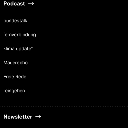
Podcast
bundestalk
fernverbindung
klima update°
Mauerecho
Freie Rede
reingehen
Newsletter