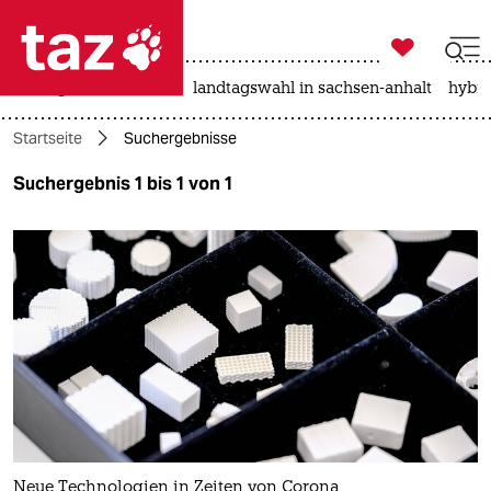

taz zahl ich
niedrigwasser
rente
landtagswahl in sachsen-anhalt
hybri

taz zahl ich
Startseite
Suchergebnisse
taz zahl ich
Suchergebnis 1 bis 1 von 1
themen
politik
öko
gesellschaft
kultur
sport
Neue Technologien in Zeiten von Corona