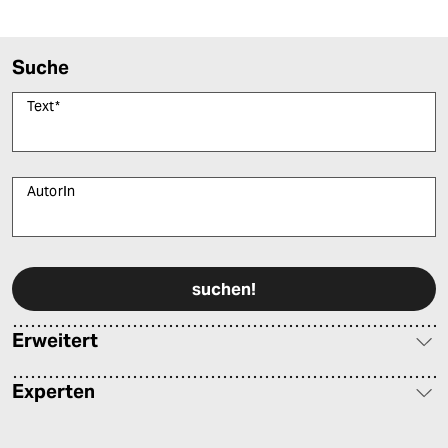
epaper login
Suche
Text
*
AutorIn
Bitte füllen Sie alle Pflichtfelder (*) aus, um fortfahren zu können.
Erweitert
Experten