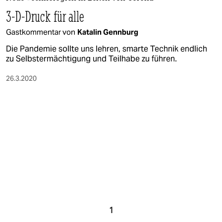
berlin
3-D-Druck für alle
nord
Gastkommentar von
Katalin Gennburg
wahrheit
Die Pandemie sollte uns lehren, smarte Technik endlich
zu Selbstermächtigung und Teilhabe zu führen.
verlag
26.3.2020
verlag
veranstaltungen
shop
fragen & hilfe
unterstützen
abo
genossenschaft
1