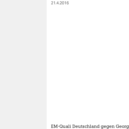
berlin
21.4.2016
nord
wahrheit
verlag
verlag
veranstaltungen
shop
fragen & hilfe
unterstützen
abo
genossenschaft
EM-Quali Deutschland gegen Georg