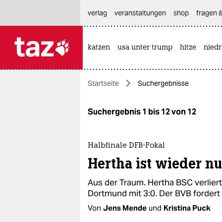
hautnavigation anspringen
hauptinhalt anspringen
footer anspringen
verlag
veranstaltungen
shop
fragen &
katzen
usa unter trump
hitze
nied

taz zahl ich
taz zahl ich
Startseite
Suchergebnisse
themen
politik
Suchergebnis 1 bis 12 von 12
öko
Halbfinale DFB-Pokal
gesellschaft
Hertha ist wieder n
kultur
Aus der Traum. Hertha BSC verlier
Dortmund mit 3:0. Der BVB fordert
sport
Von
Jens Mende
und
Kristina Puck