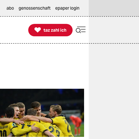
abo
genossenschaft
epaper login

taz zahl ich
taz zahl ich