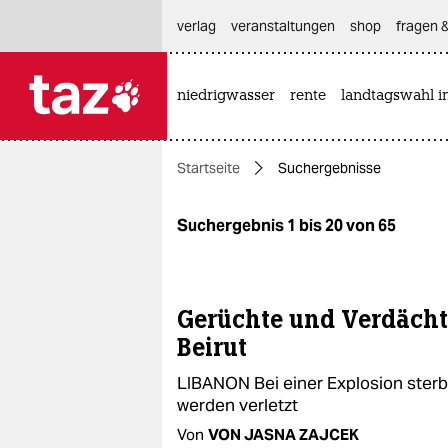
hautnavigation anspringen
hauptinhalt anspringen
footer anspringen
verlag
veranstaltungen
shop
fragen &
niedrigwasser
rente
landtagswahl i

taz zahl ich
taz zahl ich
Startseite
Suchergebnisse
themen
politik
Suchergebnis 1 bis 20 von 65
öko
gesellschaft
Gerüchte und Verdäch
Beirut
kultur
LIBANON Bei einer Explosion ster
sport
werden verletzt
Von
VON JASNA ZAJCEK