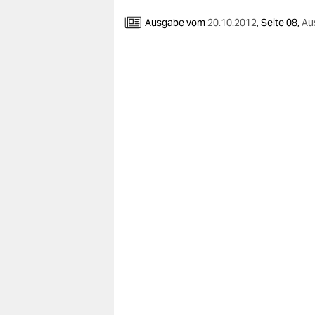
berlin
Ausgabe vom
20.10.2012
,
Seite 08,
Au
nord
wahrheit
verlag
verlag
veranstaltungen
shop
fragen & hilfe
unterstützen
abo
genossenschaft