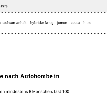
 hilfe
n sachsen-anhalt
hybrider krieg
jemen
ceuta
hitze
te nach Autobombe in
ben mindestens 8 Menschen, fast 100