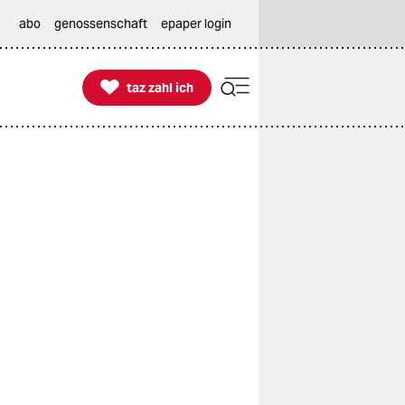
abo
genossenschaft
epaper login

taz zahl ich
taz zahl ich