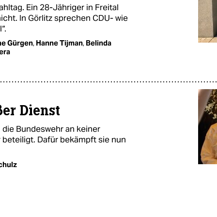
ltag. Ein 28-Jähriger in Freital
icht. In Görlitz sprechen CDU- wie
“.
ne Gürgen
,
Hanne Tijman
,
Belinda
era
ßer Dienst
h die Bundeswehr an keiner
beteiligt. Dafür bekämpft sie nun
chulz