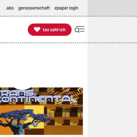
abo
genossenschaft
epaper login

taz zahl ich
taz zahl ich