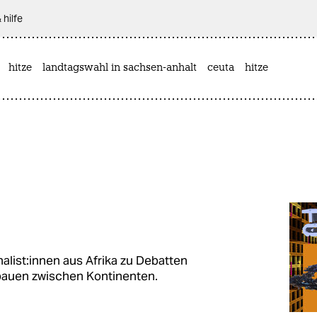
 hilfe
hitze
landtagswahl in sachsen-anhalt
ceuta
hitze
a­lis­t:in­nen aus Afrika zu Debatten
 bauen zwischen Kontinenten.