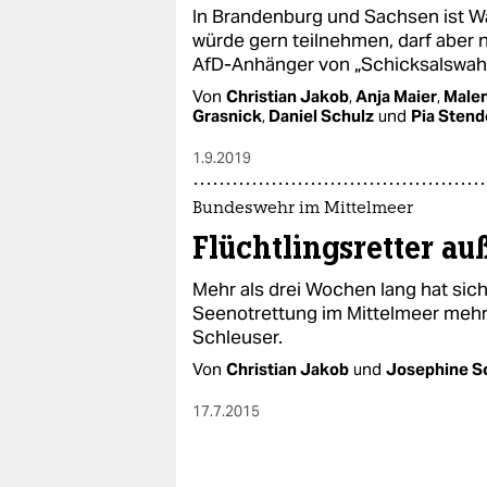
In Brandenburg und Sachsen ist Wah
würde gern teilnehmen, darf aber n
AfD-Anhänger von „Schicksalswahl
Von
Christian Jakob
,
Anja Maier
,
Male
Grasnick
,
Daniel Schulz
und
Pia Stend
1.9.2019
Bundeswehr im Mittelmeer
Flüchtlingsretter au
Mehr als drei Wochen lang hat sic
Seenotrettung im Mittelmeer mehr 
Schleuser.
Von
Christian Jakob
und
Josephine S
17.7.2015