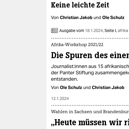
epaper login
Keine leichte Zeit
Von
Christian Jakob
und
Ole Schulz
Ausgabe vom
18.1.2024
,
Seite I,
afrik
Afrika-Workshop 2021/22
Die Spuren des eine
Jour­na­lis­t:in­nen aus 15 afrikan
der Panter Stiftung zusammengeko
entstanden.
Von
Ole Schulz
und
Christian Jakob
12.1.2024
Wahlen in Sachsen und Brandenbu
„Heute müssen wir r