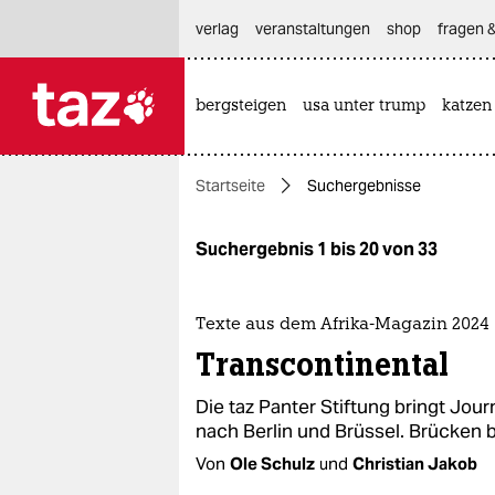
hautnavigation anspringen
hauptinhalt anspringen
footer anspringen
verlag
veranstaltungen
shop
fragen &
bergsteigen
usa unter trump
katzen

taz zahl ich
taz zahl ich
Startseite
Suchergebnisse
themen
politik
Suchergebnis 1 bis 20 von 33
öko
Texte aus dem Afrika-Magazin 2024
gesellschaft
Transcontinental
kultur
Die taz Panter Stiftung bringt Jour­n
nach Berlin und Brüssel. Brücken
sport
Von
Ole Schulz
und
Christian Jakob