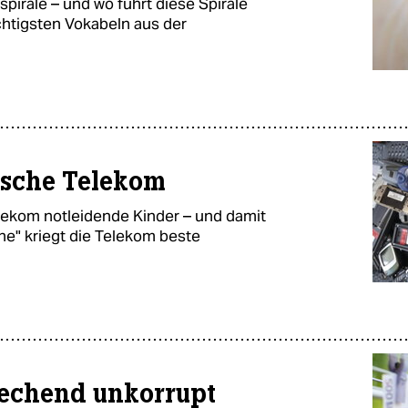
spirale – und wo führt diese Spirale
wichtigsten Vokabeln aus der
utsche Telekom
ekom notleidende Kinder – und damit
che" kriegt die Telekom beste
techend unkorrupt