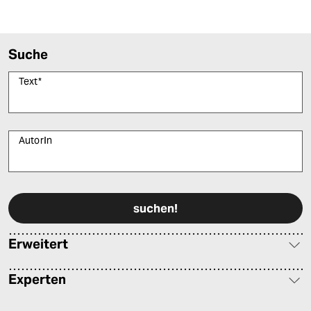
epaper login
Suche
Text
*
AutorIn
Bitte füllen Sie alle Pflichtfelder (*) aus, um fortfahren zu können.
Erweitert
Experten