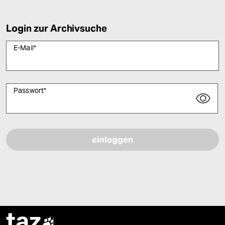
Login zur Archivsuche
E-Mail
*
Passwort
*
Bitte füllen Sie alle Pflichtfelder (*) aus, um fortfahren zu können.
taz
