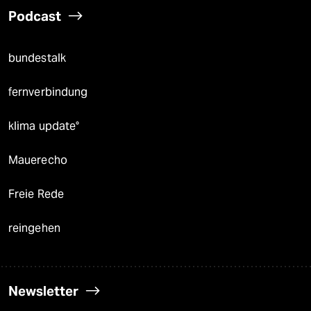
Podcast
bundestalk
fernverbindung
klima update°
Mauerecho
Freie Rede
reingehen
Newsletter