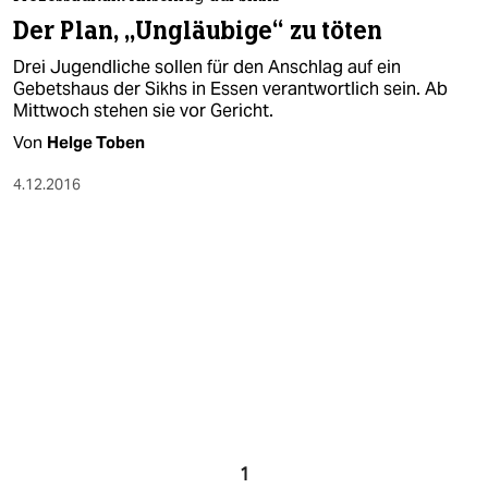
berlin
Der Plan, „Ungläubige“ zu töten
nord
Drei Jugendliche sollen für den Anschlag auf ein
Gebetshaus der Sikhs in Essen verantwortlich sein. Ab
wahrheit
Mittwoch stehen sie vor Gericht.
Von
Helge Toben
verlag
4.12.2016
verlag
veranstaltungen
shop
fragen & hilfe
unterstützen
abo
genossenschaft
1