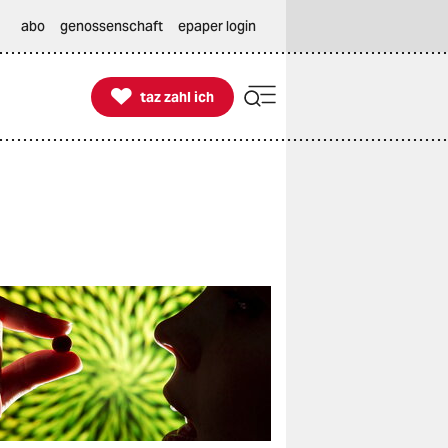
abo
genossenschaft
epaper login

taz zahl ich
taz zahl ich