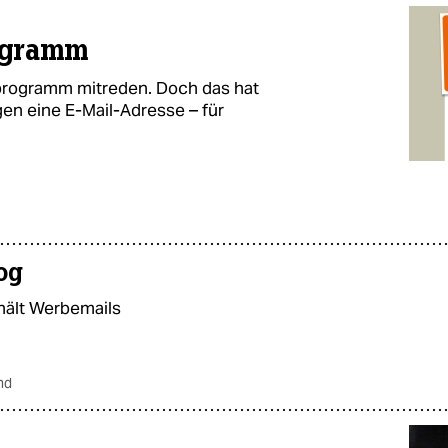
ogramm
programm mitreden. Doch das hat
en eine E-Mail-Adresse – für
og
hält Werbemails
nd