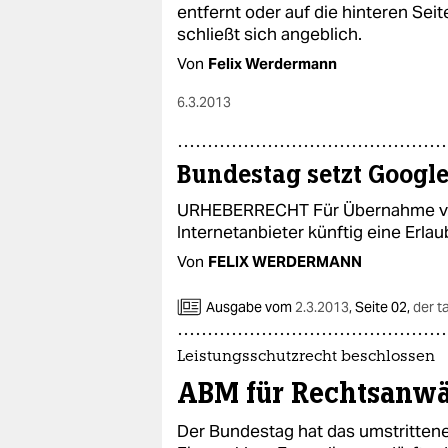
entfernt oder auf die hinteren Se
schließt sich angeblich.
Von
Felix Werdermann
6.3.2013
Bundestag setzt Googl
URHEBERRECHT Für Übernahme vo
Internetanbieter künftig eine Erla
Von
FELIX WERDERMANN
Ausgabe vom
2.3.2013
,
Seite 02,
der t
Leistungsschutzrecht beschlossen
ABM für Rechtsanwä
Der Bundestag hat das umstritten