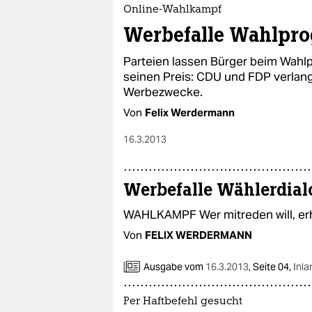
epaper login
Online-Wahlkampf
Werbefalle Wahlpr
Parteien lassen Bürger beim Wahl
seinen Preis: CDU und FDP verlang
Werbezwecke.
Von
Felix Werdermann
16.3.2013
Werbefalle Wählerdial
WAHLKAMPF Wer mitreden will, er
Von
FELIX WERDERMANN
Ausgabe vom
16.3.2013
,
Seite 04,
Inla
Per Haftbefehl gesucht