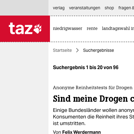
hautnavigation anspringen
hauptinhalt anspringen
footer anspringen
verlag
veranstaltungen
shop
fragen &
niedrigwasser
rente
landtagswahl i

taz zahl ich
taz zahl ich
Startseite
Suchergebnisse
themen
politik
Suchergebnis 1 bis 20 von 96
öko
Anonyme Reinheitstests für Drogen
gesellschaft
Sind meine Drogen 
kultur
Einige Bundesländer wollen anony
Konsumenten die Reinheit ihres Sto
sport
ist umstritten.
Von
Felix Werdermann