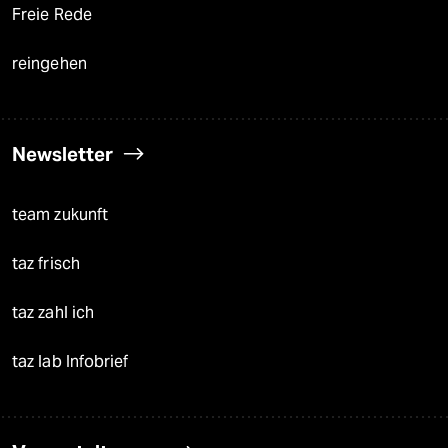
Freie Rede
reingehen
Newsletter
team zukunft
taz frisch
taz zahl ich
taz lab Infobrief