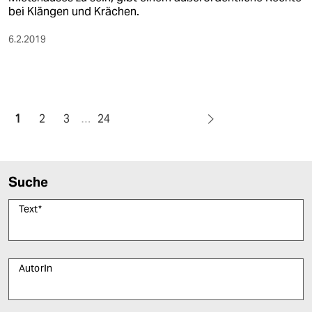
bei Klängen und Krächen.
6.2.2019
1
2
3
…
24
Suche
Text
*
AutorIn
Bitte füllen Sie alle Pflichtfelder (*) aus, um fortfahren zu können.