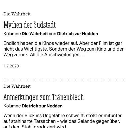
berlin
nord
Die Wahrheit
Mythen der Südstadt
wahrheit
Kolumne
Die Wahrheit
von
Dietrich zur Nedden
verlag
Endlich haben die Kinos wieder auf. Aber der Film ist gar
nicht das Wichtigste. Sondern der Weg zum Kino und der
verlag
Weg zurück. All die Abschweifungen…
veranstaltungen
1.7.2020
shop
fragen & hilfe
Die Wahrheit
unterstützen
Anmerkungen zum Tränenblech
Kolumne
Dietrich zur Nedden
abo
Wenn der Blick ins Ungefähre schweift, stößt er mitunter
genossenschaft
auf stahlharte Tatsachen – wie das Gelände gegenüber,
auf dem Stahl produziert wird.