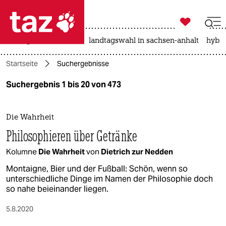

taz zahl ich
niedrigwasser
rente
landtagswahl in sachsen-anhalt
hybri

taz zahl ich
Startseite
Suchergebnisse
taz zahl ich
Suchergebnis 1 bis 20 von 473
themen
politik
Die Wahrheit
Philosophieren über Getränke
öko
Kolumne
Die Wahrheit
von
Dietrich zur Nedden
gesellschaft
Montaigne, Bier und der Fußball: Schön, wenn so
unterschiedliche Dinge im Namen der Philosophie doch
kultur
so nahe beieinander liegen.
sport
5.8.2020