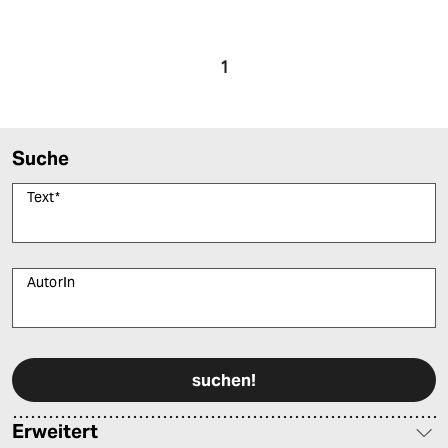
1
Suche
Text
*
AutorIn
Bitte füllen Sie alle Pflichtfelder (*) aus, um fortfahren zu können.
Erweitert