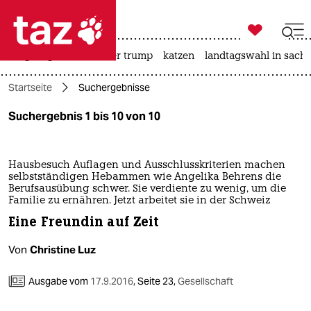

taz zahl ich
bergsteigen
usa unter trump
katzen
landtagswahl in sachs

taz zahl ich
Startseite
Suchergebnisse
taz zahl ich
Suchergebnis 1 bis 10 von 10
themen
politik
Hausbesuch Auflagen und Ausschlusskriterien machen
selbstständigen Hebammen wie Angelika Behrens die
öko
Berufsausübung schwer. Sie verdiente zu wenig, um die
Familie zu ernähren. Jetzt arbeitet sie in der Schweiz
gesellschaft
Eine Freundin auf Zeit
kultur
Von
Christine Luz
sport
Ausgabe vom
17.9.2016
,
Seite 23,
Gesellschaft