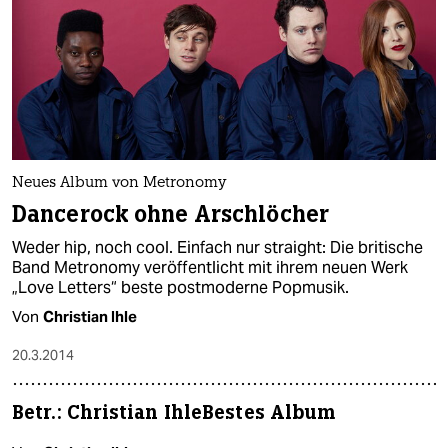
berlin
nord
wahrheit
verlag
verlag
Neues Album von Metronomy
Dancerock ohne Arschlöcher
veranstaltungen
Weder hip, noch cool. Einfach nur straight: Die britische
shop
Band Metronomy veröffentlicht mit ihrem neuen Werk
„Love Letters“ beste postmoderne Popmusik.
fragen & hilfe
Von
Christian Ihle
unterstützen
20.3.2014
abo
Betr.: Christian IhleBestes Album
genossenschaft