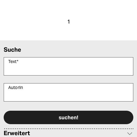
1
Suche
Text
*
AutorIn
Bitte füllen Sie alle Pflichtfelder (*) aus, um fortfahren zu können.
Erweitert