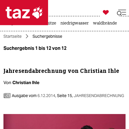

taz zahl ich
krieg in der ukraine
hitze
niedrigwasser
waldbrände

taz zahl ich
Startseite
Suchergebnisse
taz zahl ich
Suchergebnis 1 bis 12 von 12
themen
politik
Jahresendabrechnung von Christian Ihle
öko
Von
Christian Ihle
gesellschaft
Ausgabe vom
6.12.2014
,
Seite 15,
JAHRESENDABRECHNUNG
kultur
sport