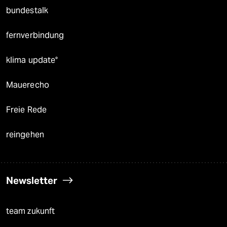
bundestalk
fernverbindung
klima update°
Mauerecho
Freie Rede
reingehen
Newsletter
team zukunft