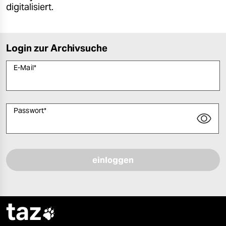
digitalisiert.
Login zur Archivsuche
E-Mail
*
Passwort
*
Bitte füllen Sie alle Pflichtfelder (*) aus, um fortfahren zu können.
taz
