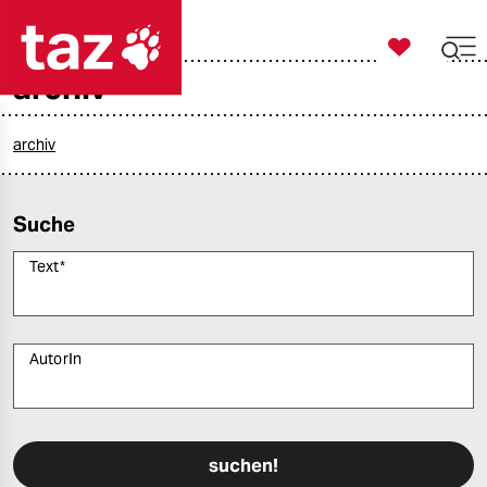

taz zahl ich
archiv

taz zahl ich
taz zahl ich
archiv
themen
Suche
politik
Text
*
öko
gesellschaft
AutorIn
kultur
Bitte füllen Sie alle Pflichtfelder (*) aus, um fortfahren zu können.
sport