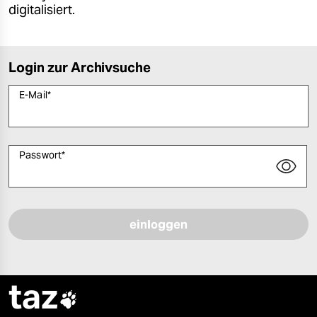
digitalisiert.
Login zur Archivsuche
E-Mail
*
Passwort
*
Bitte füllen Sie alle Pflichtfelder (*) aus, um fortfahren zu können.
taz
