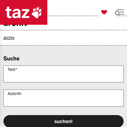

taz zahl ich
archiv

taz zahl ich
taz zahl ich
archiv
themen
Suche
politik
Text
*
öko
gesellschaft
AutorIn
kultur
Bitte füllen Sie alle Pflichtfelder (*) aus, um fortfahren zu können.
sport