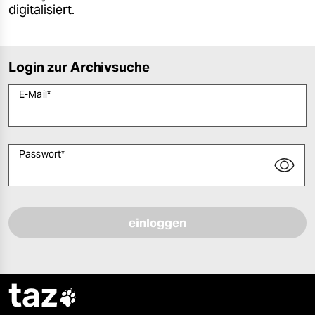
digitalisiert.
Login zur Archivsuche
E-Mail
*
Passwort
*
Bitte füllen Sie alle Pflichtfelder (*) aus, um fortfahren zu können.
taz
