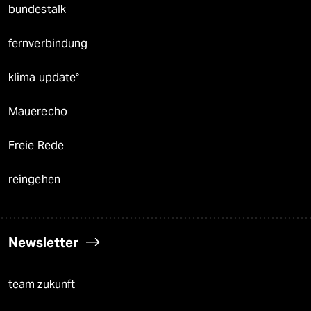
bundestalk
fernverbindung
klima update°
Mauerecho
Freie Rede
reingehen
Newsletter
team zukunft