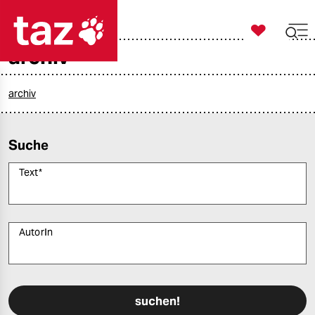

taz zahl ich
archiv

taz zahl ich
taz zahl ich
archiv
themen
Suche
politik
Text
*
öko
gesellschaft
AutorIn
kultur
Bitte füllen Sie alle Pflichtfelder (*) aus, um fortfahren zu können.
sport