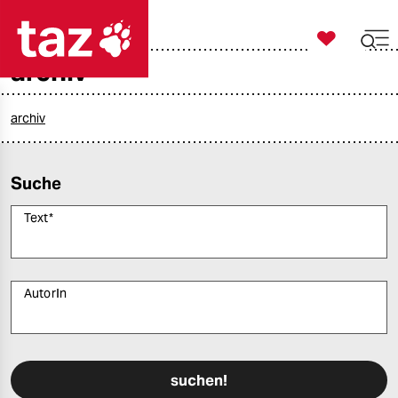

taz zahl ich
archiv

taz zahl ich
taz zahl ich
archiv
themen
Suche
politik
Text
*
öko
gesellschaft
AutorIn
kultur
Bitte füllen Sie alle Pflichtfelder (*) aus, um fortfahren zu können.
sport