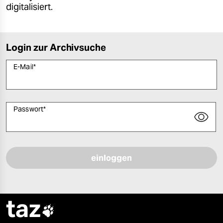
digitalisiert.
Login zur Archivsuche
E-Mail
*
Passwort
*
Bitte füllen Sie alle Pflichtfelder (*) aus, um fortfahren zu können.
taz
