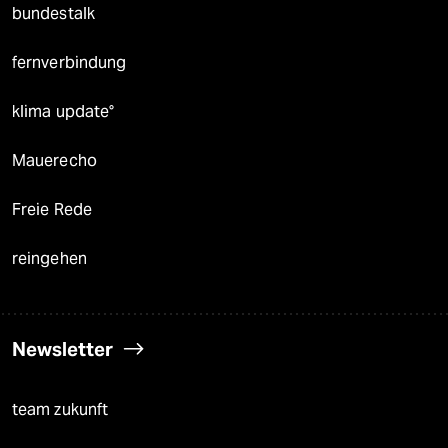
bundestalk
fernverbindung
klima update°
Mauerecho
Freie Rede
reingehen
Newsletter
team zukunft