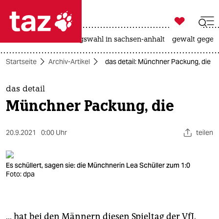

taz zahl ich
hitze
surfen
landtagswahl in sachsen-anhalt
gewalt gegen

taz zahl ich
Startseite
Archiv-Artikel
das detail: Münchner Packung, die
taz zahl ich
themen
das detail
Münchner Packung, die
politik
öko
20.9.2021
0:00 Uhr
teilen
gesellschaft
Es schüllert, sagen sie: die Münchnerin Lea Schüller zum 1:0
Foto: dpa
kultur
sport
... hat bei den Männern diesen Spieltag der VfL