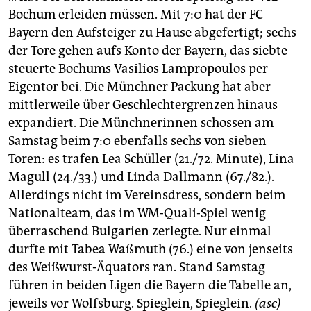
berlin
Bochum erleiden müssen. Mit 7:0 hat der FC
nord
Bayern den Aufsteiger zu Hause abgefertigt; sechs
der Tore gehen aufs Konto der Bayern, das siebte
wahrheit
steuerte Bochums Vasilios Lampropoulos per
Eigentor bei. Die Münchner Packung hat aber
verlag
mittlerweile über Geschlech­tergrenzen hinaus
verlag
expandiert. Die Münchnerinnen schossen am
Samstag beim 7:0 ebenfalls sechs von sieben
veranstaltungen
Toren: es trafen Lea Schüller (21./72. Minute), Lina
shop
Magull (24./33.) und Linda Dallmann (67./82.).
Allerdings nicht im Vereinsdress, sondern beim
fragen & hilfe
Nationalteam, das im WM-Quali-Spiel wenig
unterstützen
überraschend Bulgarien zerlegte. Nur einmal
durfte mit Tabea Waßmuth (76.) eine von jenseits
abo
des Weißwurst-Äquators ran. Stand Samstag
führen in beiden Ligen die Bayern die Tabelle an,
genossenschaft
jeweils vor Wolfsburg. Spieglein, Spieglein.
(asc)