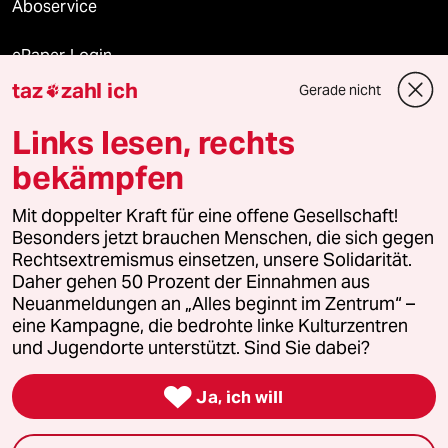
Aboservice
ePaper Login
taz
zahl ich
Gerade nicht

Downloads für Abonnierende
Links lesen, rechts
bekämpfen
© 2026 taz Verlags und Vertriebs GmbH
Mit doppelter Kraft für eine offene Gesellschaft!
Alle Rechte vorbehalten. Bei rechtlichen Fragen oder für Genehmigungen
wenden Sie sich bitte an
lizenzen@taz.de
Besonders jetzt brauchen Menschen, die sich gegen
Rechtsextremismus einsetzen, unsere Solidarität.
Daher gehen 50 Prozent der Einnahmen aus
Feedback
Redaktionsstatut
Kommune-Richtlinien
KI-
Neuanmeldungen an „Alles beginnt im Zentrum“ –
eine Kampagne, die bedrohte linke Kulturzentren
Leitlinie
Informant
Datenschutz
Impressum
AGB
und Jugendorte unterstützt. Sind Sie dabei?
Seitenwende
Einwilligungen widerrufen (Ads)

Ja, ich will