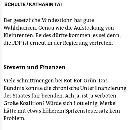
berlin
SCHULTE / KATHARIN TAI
nord
Der gesetzliche Mindestlohn hat gute
wahrheit
Wahlchancen. Genau wie die Aufstockung von
Kleinrenten. Beides dürfte kommen, es sei denn,
verlag
die FDP ist erneut in der Regierung vertreten.
verlag
veranstaltungen
Steuern und Finanzen
shop
Viele Schnittmengen bei Rot-Rot-Grün. Das
fragen & hilfe
Bündnis könnte die chronische Unterfinanzierung
des Staates fair beenden. Ach ja, ist ja verboten.
unterstützen
Große Koalition? Würde sich flott einig. Merkel
abo
hätte mit etwas höherem Spitzensteuersatz kein
Problem.
genossenschaft