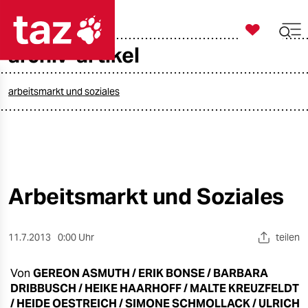

taz zahl ich
archiv-artikel

taz zahl ich
taz zahl ich
arbeitsmarkt und soziales
themen
politik
öko
Arbeitsmarkt und Soziales
gesellschaft
11.7.2013
0:00 Uhr
teilen
kultur
Von
GEREON ASMUTH / ERIK BONSE / BARBARA
sport
DRIBBUSCH / HEIKE HAARHOFF / MALTE KREUZFELDT
/ HEIDE OESTREICH / SIMONE SCHMOLLACK / ULRICH