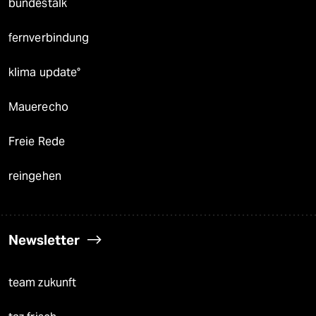
bundestalk
fernverbindung
klima update°
Mauerecho
Freie Rede
reingehen
Newsletter
team zukunft