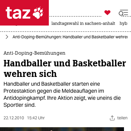

taz zahl ich
niedrigwasser
rente
landtagswahl in sachsen-anhalt
hybri

taz zahl ich
rt
Anti-Doping-Bemühungen: Handballer und Basketballer wehren 
taz zahl ich
themen
Anti-Doping-Bemühungen
Handballer und Basketballer
politik
wehren sich
öko
Handballer und Basketballer starten eine
Protestaktion gegen die Meldeauflagen im
gesellschaft
Antidopingkampf. Ihre Aktion zeigt, wie uneins die
Sportler sind.
kultur
sport
22.12.2010
15:42 Uhr
teilen