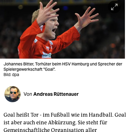
berlin
nord
wahrheit
verlag
verlag
veranstaltungen
Johannes Bitter, Torhüter beim HSV Hamburg und Sprecher der
Spielergewerkschaft "Goal".
shop
Bild: dpa
fragen & hilfe
Von
Andreas Rüttenauer
unterstützen
abo
Goal heißt Tor - im Fußball wie im Handball. Goal
genossenschaft
ist aber auch eine Abkürzung. Sie steht für
Gemeinschaftliche Organisation aller