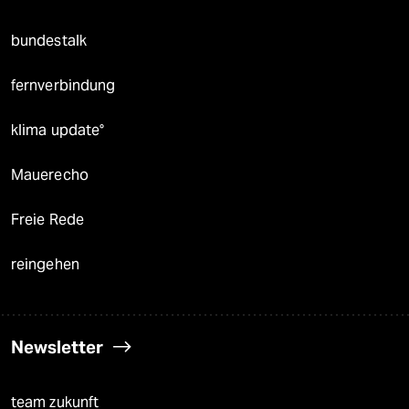
bundestalk
fernverbindung
klima update°
Mauerecho
Freie Rede
reingehen
Newsletter
team zukunft