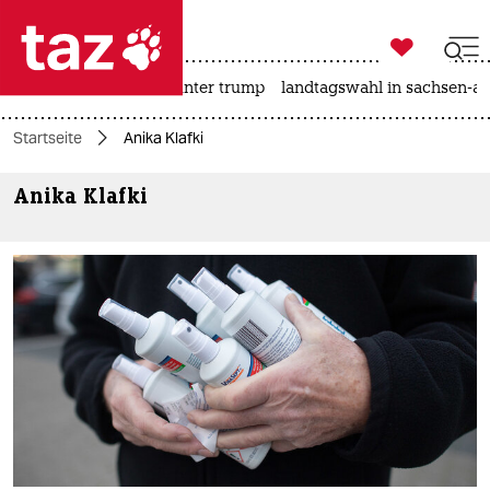

taz zahl ich
nahost-konflikt
usa unter trump
landtagswahl in sachsen-an

taz zahl ich
Startseite
Anika Klafki
taz zahl ich
Anika Klafki
themen
politik
öko
gesellschaft
kultur
sport