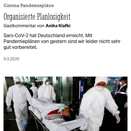
berlin
Corona-Pandemiepläne
nord
Organisierte Planlosigkeit
Gastkommentar von
Anika Klafki
wahrheit
Sars-CoV-2 hat Deutschland erreicht. Mit
verlag
Pandemieplänen von gestern sind wir leider nicht sehr
gut vorbereitet.
verlag
9.3.2020
veranstaltungen
shop
fragen & hilfe
unterstützen
abo
genossenschaft