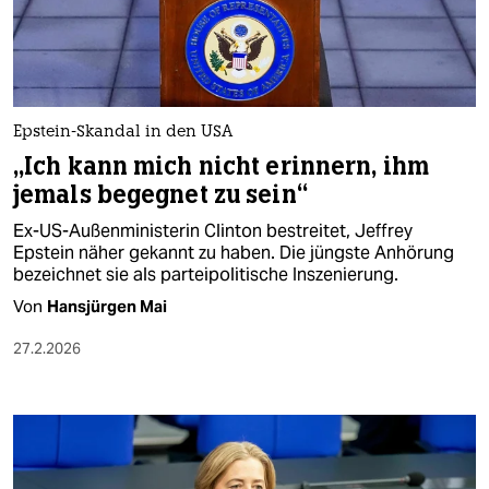
berlin
nord
wahrheit
Epstein-Skandal in den USA
verlag
„Ich kann mich nicht erinnern, ihm
jemals begegnet zu sein“
verlag
Ex-US-Außenministerin Clinton bestreitet, Jeffrey
veranstaltungen
Epstein näher gekannt zu haben. Die jüngste Anhörung
bezeichnet sie als parteipolitische Inszenierung.
shop
Von
Hansjürgen Mai
fragen & hilfe
27.2.2026
unterstützen
abo
genossenschaft