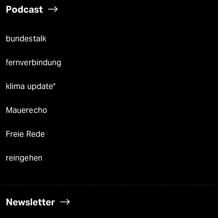
Podcast
bundestalk
fernverbindung
klima update°
Mauerecho
Freie Rede
reingehen
Newsletter