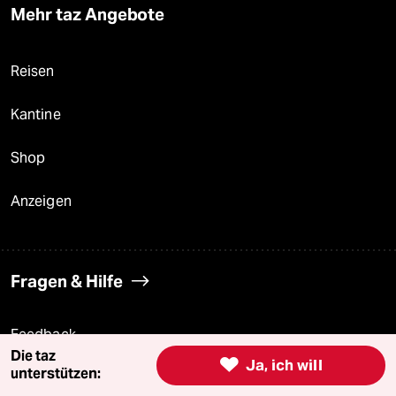
Mehr taz Angebote
Reisen
Kantine
Shop
Anzeigen
Fragen & Hilfe
Feedback
Die taz

Ja, ich will
unterstützen:
Aboservice