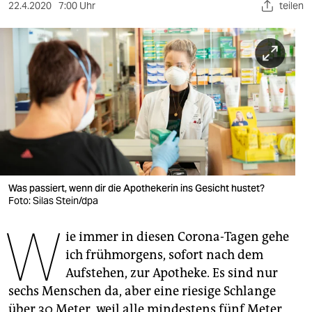
berlin
22.4.2020
7:00 Uhr
teilen
nord
wahrheit
verlag
verlag
veranstaltungen
shop
Was passiert, wenn dir die Apothekerin ins Gesicht hustet?
Foto: Silas Stein/dpa
fragen & hilfe
W
unterstützen
ie immer in diesen Corona-Tagen gehe
ich frühmorgens, sofort nach dem
abo
Aufstehen, zur Apotheke. Es sind nur
genossenschaft
sechs Menschen da, aber eine riesige Schlange
über 30 Meter, weil alle mindestens fünf Meter