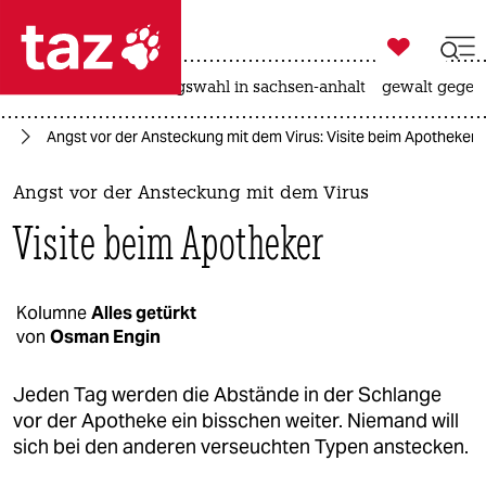

taz zahl ich
hitze
surfen
landtagswahl in sachsen-anhalt
gewalt gegen

taz zahl ich
us
Angst vor der Ansteckung mit dem Virus: Visite beim Apotheker
taz zahl ich
themen
Angst vor der Ansteckung mit dem Virus
Visite beim Apotheker
politik
öko
Kolumne
Alles getürkt
von
Osman Engin
gesellschaft
kultur
Jeden Tag werden die Abstände in der Schlange
vor der Apotheke ein bisschen weiter. Niemand will
sport
sich bei den anderen verseuchten Typen anstecken.