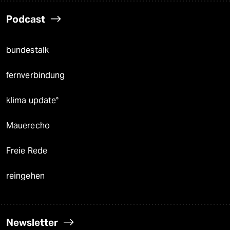
Podcast
bundestalk
fernverbindung
klima update°
Mauerecho
Freie Rede
reingehen
Newsletter