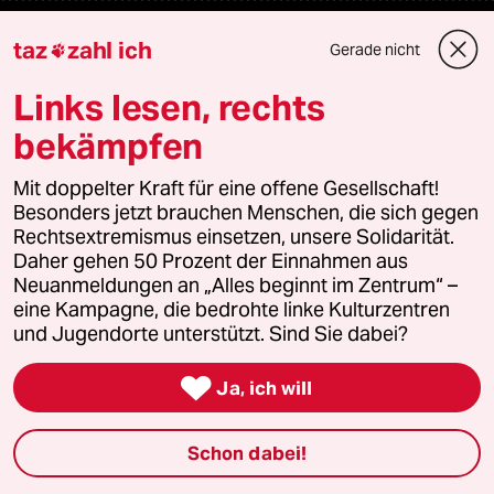
Mehr taz Angebote
taz
zahl ich
Gerade nicht

Links lesen, rechts
Reisen
bekämpfen
Kantine
Mit doppelter Kraft für eine offene Gesellschaft!
Besonders jetzt brauchen Menschen, die sich gegen
Shop
Rechtsextremismus einsetzen, unsere Solidarität.
Daher gehen 50 Prozent der Einnahmen aus
Anzeigen
Neuanmeldungen an „Alles beginnt im Zentrum“ –
eine Kampagne, die bedrohte linke Kulturzentren
und Jugendorte unterstützt. Sind Sie dabei?
Fragen & Hilfe

Ja, ich will
Feedback
Schon dabei!
Aboservice