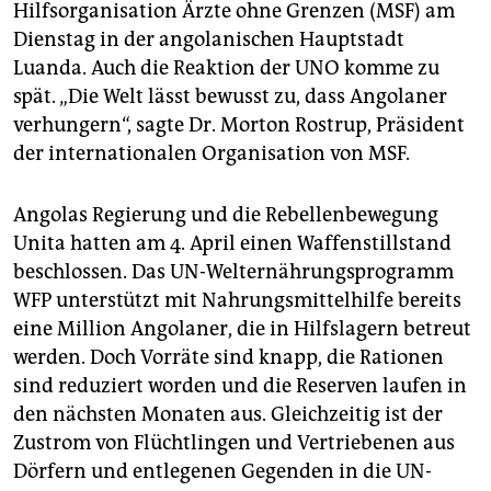
berlin
Hilfsorganisation Ärzte ohne Grenzen (MSF) am
Dienstag in der angolanischen Hauptstadt
nord
Luanda. Auch die Reaktion der UNO komme zu
spät. „Die Welt lässt bewusst zu, dass Angolaner
wahrheit
verhungern“, sagte Dr. Morton Rostrup, Präsident
verlag
der internationalen Organisation von MSF.
verlag
Angolas Regierung und die Rebellenbewegung
veranstaltungen
Unita hatten am 4. April einen Waffenstillstand
beschlossen. Das UN-Welternährungsprogramm
shop
WFP unterstützt mit Nahrungsmittelhilfe bereits
fragen & hilfe
eine Million Angolaner, die in Hilfslagern betreut
werden. Doch Vorräte sind knapp, die Rationen
unterstützen
sind reduziert worden und die Reserven laufen in
abo
den nächsten Monaten aus. Gleichzeitig ist der
Zustrom von Flüchtlingen und Vertriebenen aus
genossenschaft
Dörfern und entlegenen Gegenden in die UN-