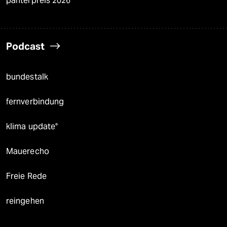
panterpreis 2026
Podcast
bundestalk
fernverbindung
klima update°
Mauerecho
Freie Rede
reingehen