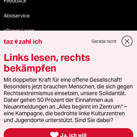
Feedback
Aboservice
ePaper Login
taz
zahl ich
Gerade nicht

Downloads für Abonnierende
Links lesen, rechts
bekämpfen
© 2026 taz Verlags und Vertriebs GmbH
Mit doppelter Kraft für eine offene Gesellschaft!
Alle Rechte vorbehalten. Bei rechtlichen Fragen oder für Genehmigungen
wenden Sie sich bitte an
lizenzen@taz.de
Besonders jetzt brauchen Menschen, die sich gegen
Rechtsextremismus einsetzen, unsere Solidarität.
Daher gehen 50 Prozent der Einnahmen aus
Feedback
Redaktionsstatut
Kommune-Richtlinien
KI-
Neuanmeldungen an „Alles beginnt im Zentrum“ –
eine Kampagne, die bedrohte linke Kulturzentren
Leitlinie
Informant
Datenschutz
Impressum
AGB
und Jugendorte unterstützt. Sind Sie dabei?
Seitenwende
Einwilligungen widerrufen (Ads)

Ja, ich will