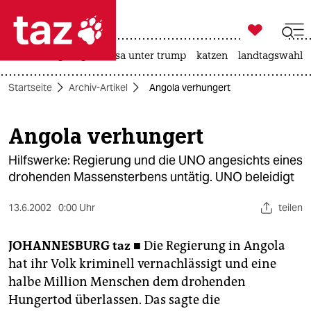

taz zahl ich
hitze
bergsteigen
usa unter trump
katzen
landtagswahl i

taz zahl ich
Startseite
Archiv-Artikel
Angola verhungert
taz zahl ich
themen
Angola verhungert
politik
Hilfswerke: Regierung und die UNO angesichts eines
drohenden Massensterbens untätig. UNO beleidigt
öko
13.6.2002
0:00 Uhr
teilen
gesellschaft
JOHANNESBURG
taz ■
Die Regierung in Angola
kultur
hat ihr Volk kriminell vernachlässigt und eine
sport
halbe Million Menschen dem drohenden
Hungertod überlassen. Das sagte die