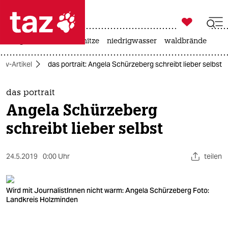

taz zahl ich
krieg in der ukraine
hitze
niedrigwasser
waldbrände

taz zahl ich
hiv-Artikel
das portrait: Angela Schürzeberg schreibt lieber selbst
taz zahl ich
themen
das portrait
Angela Schürzeberg
politik
schreibt lieber selbst
öko
24.5.2019
0:00 Uhr
teilen
gesellschaft
kultur
Wird mit JournalistInnen nicht warm: Angela Schürzeberg Foto:
Landkreis Holzminden
sport