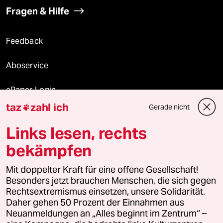
Fragen & Hilfe
Feedback
Aboservice
ePaper Login
taz
zahl ich
Gerade nicht

Downloads für Abonnierende
Links lesen, rechts
bekämpfen
© 2026 taz Verlags und Vertriebs GmbH
Mit doppelter Kraft für eine offene Gesellschaft!
Alle Rechte vorbehalten. Bei rechtlichen Fragen oder für Genehmigungen
wenden Sie sich bitte an
lizenzen@taz.de
Besonders jetzt brauchen Menschen, die sich gegen
Rechtsextremismus einsetzen, unsere Solidarität.
Daher gehen 50 Prozent der Einnahmen aus
Feedback
Redaktionsstatut
Kommune-Richtlinien
KI-
Neuanmeldungen an „Alles beginnt im Zentrum“ –