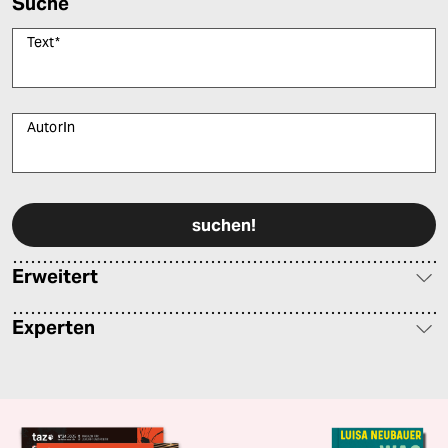
Suche
Text
*
AutorIn
Bitte füllen Sie alle Pflichtfelder (*) aus, um fortfahren zu können.
Erweitert
Experten