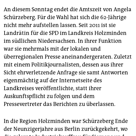
berlin
An diesem Sonntag endet die Amtszeit von Angela
nord
Schürzeberg. Für die Wahl hat sich die 62-Jährige
nicht mehr aufstellen lassen. Seit 2011 ist sie
wahrheit
Landrätin für die SPD im Landkreis Holzminden
verlag
im südlichen Niedersachsen. In ihrer Funktion
war sie mehrmals mit der lokalen und
verlag
überregionalen Presse aneinandergeraten. Zuletzt
mit einem Politikjournalisten, dessen aus ihrer
veranstaltungen
Sicht ehrverletzende Anfrage sie samt Antworten
shop
eigenmächtig auf der Internetseite des
Landkreises veröffentlichte, statt ihrer
fragen & hilfe
Auskunftspflicht zu folgen und dem
unterstützen
Pressevertreter das Berichten zu überlassen.
abo
In die Region Holzminden war Schürzeberg Ende
genossenschaft
der Neunzigerjahre aus Berlin zurückgekehrt, wo