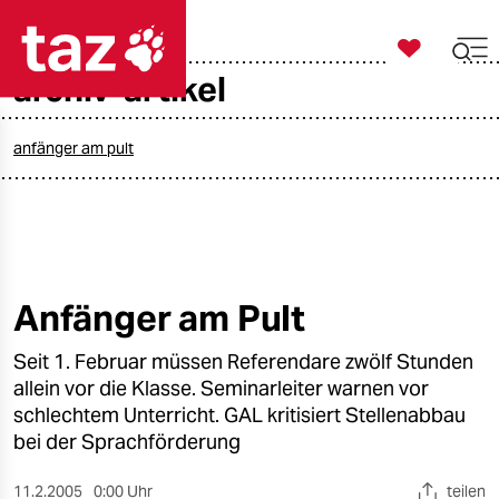

taz zahl ich
archiv-artikel

taz zahl ich
taz zahl ich
anfänger am pult
themen
politik
öko
Anfänger am Pult
gesellschaft
Seit 1. Februar müssen Referendare zwölf Stunden
allein vor die Klasse. Seminarleiter warnen vor
kultur
schlechtem Unterricht. GAL kritisiert Stellenabbau
bei der Sprachförderung
sport
11.2.2005
0:00 Uhr
teilen