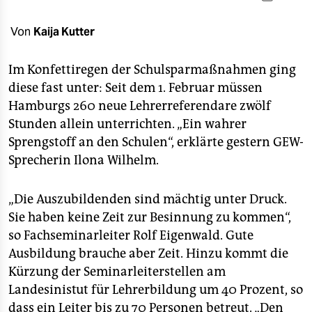
berlin
nord
Von
Kaija Kutter
wahrheit
Im Konfettiregen der Schulsparmaßnahmen ging
diese fast unter: Seit dem 1. Februar müssen
verlag
Hamburgs 260 neue Lehrerreferendare zwölf
verlag
Stunden allein unterrichten. „Ein wahrer
Sprengstoff an den Schulen“, erklärte gestern GEW-
veranstaltungen
Sprecherin Ilona Wilhelm.
shop
„Die Auszubildenden sind mächtig unter Druck.
fragen & hilfe
Sie haben keine Zeit zur Besinnung zu kommen“,
unterstützen
so Fachseminarleiter Rolf Eigenwald. Gute
Ausbildung brauche aber Zeit. Hinzu kommt die
abo
Kürzung der Seminarleiterstellen am
genossenschaft
Landesinistut für Lehrerbildung um 40 Prozent, so
dass ein Leiter bis zu 70 Personen betreut. „Den