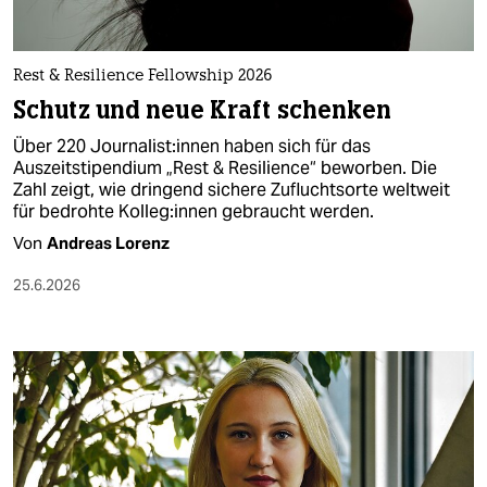
berlin
nord
Rest & Resilience Fellowship 2026
wahrheit
Schutz und neue Kraft schenken
verlag
Über 220 Jour­na­lis­t:in­nen haben sich für das
Auszeitstipendium „Rest & Resilience“ beworben. Die
Zahl zeigt, wie dringend sichere Zufluchtsorte weltweit
verlag
für bedrohte Kolleg:innen gebraucht werden.
veranstaltungen
Von
Andreas Lorenz
shop
25.6.2026
fragen & hilfe
unterstützen
abo
genossenschaft