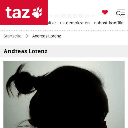

taz zahl ich
krieg in der ukraine
hitze
us-demokraten
nahost-konflikt

taz zahl ich
Startseite
Andreas Lorenz
taz zahl ich
Andreas Lorenz
themen
politik
öko
gesellschaft
kultur
sport