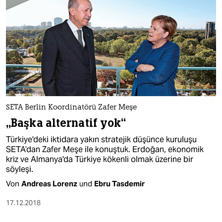
SETA Berlin Koordinatörü Zafer Meşe
„Başka alternatif yok“
Türkiye'deki iktidara yakın stratejik düşünce kuruluşu
SETA’dan Zafer Meşe ile konuştuk. Erdoğan, ekonomik
kriz ve Almanya'da Türkiye kökenli olmak üzerine bir
söyleşi.
Von
Andreas Lorenz
und
Ebru Tasdemir
17.12.2018