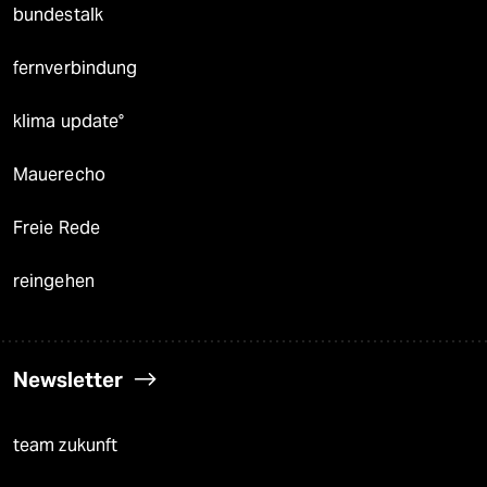
bundestalk
fernverbindung
klima update°
Mauerecho
Freie Rede
reingehen
Newsletter
team zukunft