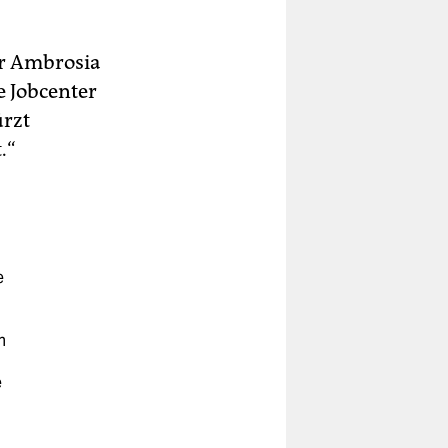
er Ambrosia
e Jobcenter
ürzt
.“
e
m
e