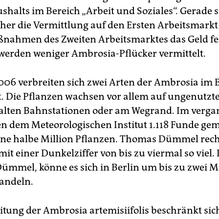
halts im Bereich „Arbeit und Soziales“. Gerade s
eher die Vermittlung auf den Ersten Arbeitsmarkt 
ßnahmen des Zweiten Arbeitsmarktes das Geld fe
erden weniger Ambrosia-Pflücker vermittelt.
2006 verbreiten sich zwei Arten der Ambrosia im 
t. Die Pflanzen wachsen vor allem auf ungenutzt
alten Bahnstationen oder am Wegrand. Im verg
n dem Meteorologischen Institut 1.118 Funde gem
ine halbe Million Pflanzen. Thomas Dümmel rec
mit einer Dunkelziffer von bis zu viermal so viel.
 Dümmel, könne es sich in Berlin um bis zu zwei M
andeln.
itung der Ambrosia artemisiifolis beschränkt sic