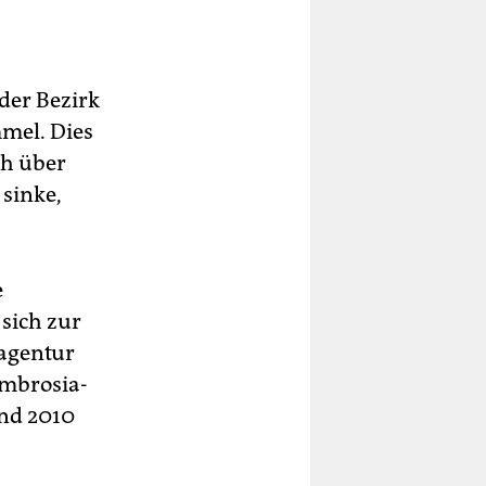
der Bezirk
mel. Dies
ch über
 sinke,
e
sich zur
agentur
Ambrosia-
und 2010