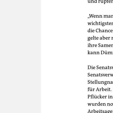
und rupfe
„Wenn man e
wichtigste
die Chance
gelte aber 
ihre Samen 
kann Dümm
Die Senats
Senatsverw
Stellungna
für Arbeit.
Pflücker i
wurden noc
Arbeitsage