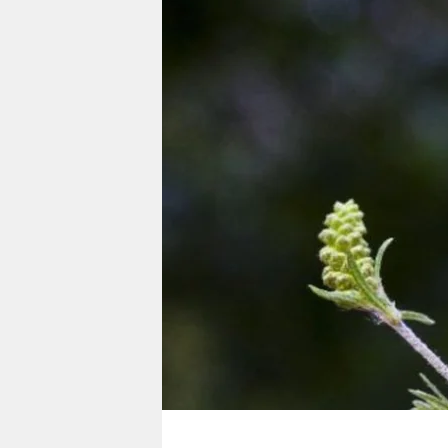
berlin
nord
wahrheit
verlag
verlag
veranstaltungen
shop
fragen & hilfe
unterstützen
abo
genossenschaft