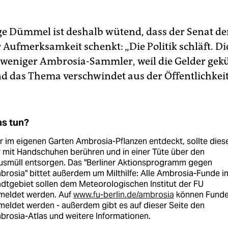
e Dümmel ist deshalb wütend, dass der Senat d
 Aufmerksamkeit schenkt: „Die Politik schläft. Di
 weniger Ambrosia-Sammler, weil die Gelder gek
d das Thema verschwindet aus der Öffentlichkeit
s tun?
 im eigenen Garten Ambrosia-Pflanzen entdeckt, sollte dies
 mit Handschuhen berühren und in einer Tüte über den
usmüll entsorgen. Das "Berliner Aktionsprogramm gegen
rosia" bittet außerdem um Milthilfe: Alle Ambrosia-Funde i
dtgebiet sollen dem Meteorologischen Institut der FU
meldet werden. Auf
www.fu-berlin.de/ambrosia
können Fund
eldet werden - außerdem gibt es auf dieser Seite den
rosia-Atlas und weitere Informationen.