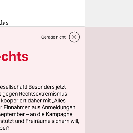
 das
Gerade nicht
ohlich. Doch
„Die
echts
eorologe
 und
esellschaft! Besonders jetzt
gar
rt gegen Rechtsextremismus
z kooperiert daher mit „Alles
ller Einnahmen aus Anmeldungen
 FU
. September – an die Kampagne,
rstützt und Freiräume sichern will,
 Für Juli,
bei?