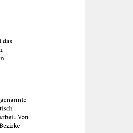
t das
n
en.
sogenannte
tisch
arbeit: Von
 Bezirke