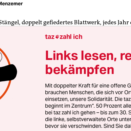
 Menzemer
tängel, doppelt gefiedertes Blattwerk, jedes Jahr
ie Blüten ranken sich wie kleine Trauben um die
taz
zahl ich

ze: Die Ambrosia artemisiifolis wirkt nicht bedr
 bedeutet ein Gesundheitsrisiko für die Berliner. 
Links lesen, r
st hochallergen und eine Gefahr“, warnt der Met
bekämpfen
mel von der Freien Universität (FU) Berlin.
eit verursacht das Traubenkraut Kopfschmerzen
Mit doppelter Kraft für eine offene G
entzündungen, Atemnot, Heuschnupfen oder so
brauchen Menschen, die sich vor O
i physischem Kontakt können seltener auch
einsetzen, unsere Solidarität. Die ta
beginnt im Zentrum“. 50 Prozent a
tionen ausgelöst werden. Der Pollenkalender der
bei taz zahl ich gehen – bis zum 30
iert von Mitte August bis Ende September eine
die linke, selbstverwaltete Orte unte
ion von 21 bis 50 Ambrosia-Pollen pro Kubikmeter.
bevor sie verschwinden. Sind Sie da