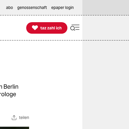
abo
genossenschaft
epaper login

taz zahl ich
taz zahl ich
 Berlin
orologe
teilen