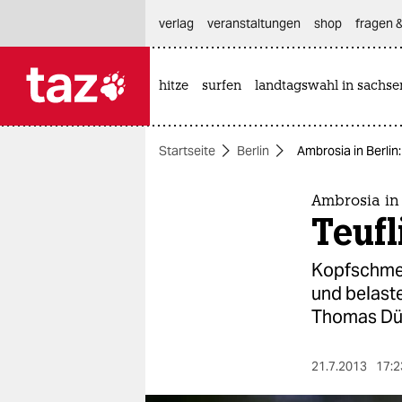
hautnavigation anspringen
hauptinhalt anspringen
footer anspringen
verlag
veranstaltungen
shop
fragen &
hitze
surfen
landtagswahl in sachse

taz zahl ich
taz zahl ich
Startseite
Berlin
Ambrosia in Berlin
themen
politik
Ambrosia in 
Teuf
öko
Kopfschmer
gesellschaft
und belaste
Thomas Dü
kultur
sport
21.7.2013
17:2