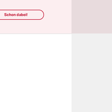
eschätzt.
ia-Pollen
Schon dabei!
szulösen
.