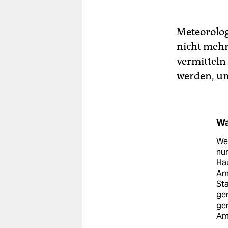
Meteorolog
nicht mehr
vermitteln
werden, un
Wa
Wer
nur
Ha
Amb
Sta
ge
gem
Amb