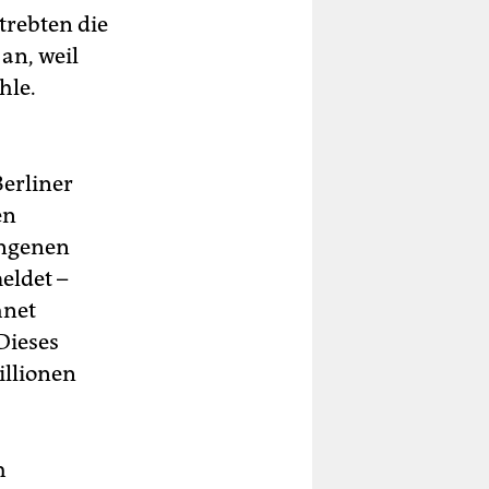
trebten die
an, weil
hle.
Berliner
en
angenen
eldet –
hnet
 Dieses
illionen
h