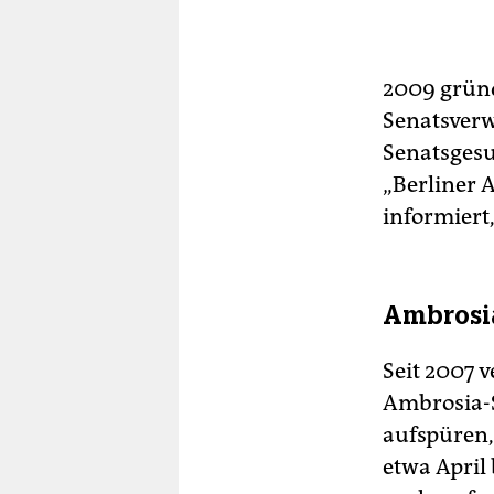
2009 gründ
Senatsverw
Senatsgesu
„Berliner 
informiert
Ambrosi
Seit 2007 v
Ambrosia-S
aufspüren,
etwa April