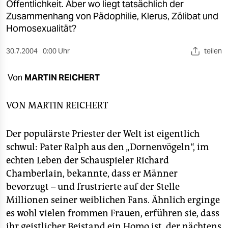
berlin
Öffentlichkeit. Aber wo liegt tatsächlich der
Zusammenhang von Pädophilie, Klerus, Zölibat und
nord
Homosexualität?
wahrheit
30.7.2004
0:00 Uhr
teilen
verlag
Von
MARTIN REICHERT
verlag
VON
MARTIN REICHERT
veranstaltungen
shop
Der populärste Priester der Welt ist eigentlich
schwul: Pater Ralph aus den „Dornenvögeln“, im
fragen & hilfe
echten Leben der Schauspieler Richard
unterstützen
Chamberlain, bekannte, dass er Männer
bevorzugt – und frustrierte auf der Stelle
abo
Millionen seiner weiblichen Fans. Ähnlich erginge
genossenschaft
es wohl vielen frommen Frauen, erführen sie, dass
ihr geistlicher Beistand ein Homo ist, der nächtens