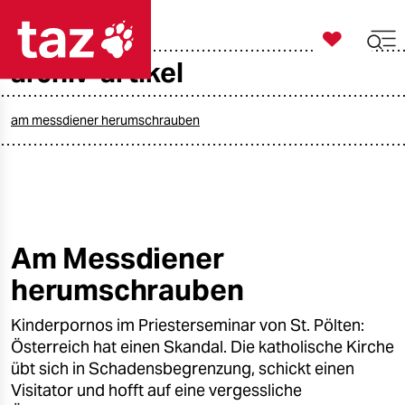

taz zahl ich
archiv-artikel

taz zahl ich
taz zahl ich
am messdiener herumschrauben
themen
politik
öko
Am Messdiener
herumschrauben
gesellschaft
Kinderpornos im Priesterseminar von St. Pölten:
kultur
Österreich hat einen Skandal. Die katholische Kirche
sport
übt sich in Schadensbegrenzung, schickt einen
Visitator und hofft auf eine vergessliche