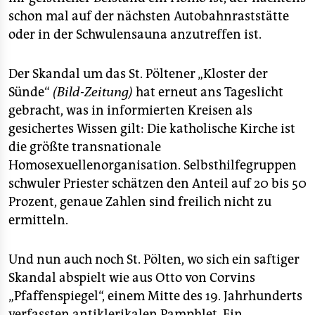
epaper login
schon mal auf der nächsten Autobahnraststätte
oder in der Schwulensauna anzutreffen ist.
Der Skandal um das St. Pöltener „Kloster der
Sünde“
(Bild-Zeitung)
hat erneut ans Tageslicht
gebracht, was in informierten Kreisen als
gesichertes Wissen gilt: Die katholische Kirche ist
die größte transnationale
Homosexuellenorganisation. Selbsthilfegruppen
schwuler Priester schätzen den Anteil auf 20 bis 50
Prozent, genaue Zahlen sind freilich nicht zu
ermitteln.
Und nun auch noch St. Pölten, wo sich ein saftiger
Skandal abspielt wie aus Otto von Corvins
„Pfaffenspiegel“, einem Mitte des 19. Jahrhunderts
verfassten antiklerikalen Pamphlet. Ein