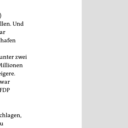
)
llen. Und
ar
thafen
unter zwei
Millionen
igere.
 war
 FDP
chlagen,
zu