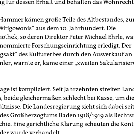
ung für dessen Erhalt und behalten das Wohnrecht
Hammer kämen große Teile des Altbestandes, zu
 Witigowonis“ aus dem 10. Jahrhundert. Die
othek, so deren Direktor Peter Michael Ehrle, wä
enommierte Forschungseinrichtung erledigt. Der
gsakt“ des Kulturerbes durch den Ausverkauf an
ler, warnte er, käme einer „zweiten Säkularisie
age ist kompliziert. Seit Jahrzehnten streiten La
, beide gleichermaßen schlecht bei Kasse, um di
ltnisse. Die Landesregierung sieht sich dabei seit
des Großherzogtums Baden 1918/1919 als Rechts
hie. Eine gerichtliche Klärung scheuten die Kon
der wurde verhandelt.