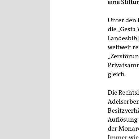
eine Stift
Unter den 
die „Gesta
Landesbibli
weltweit r
„Zerstörun
Privatsamm
gleich.
Die Rechtsl
Adelserben
Besitzverhä
Auflösung 
der Monarc
Immer wie