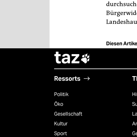
durchsuche
Bürgerwid
Landeshau
Diesen Artikel
taz

Ressorts
T
Politik
Hi
Öko
S
Gesellschaft
L
Kultur
A
Sport
G