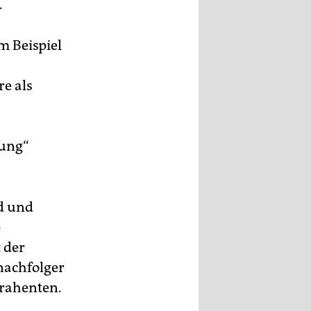
.
m Beispiel
re als
rung“
nd und
e
 der
nachfolger
trahenten.