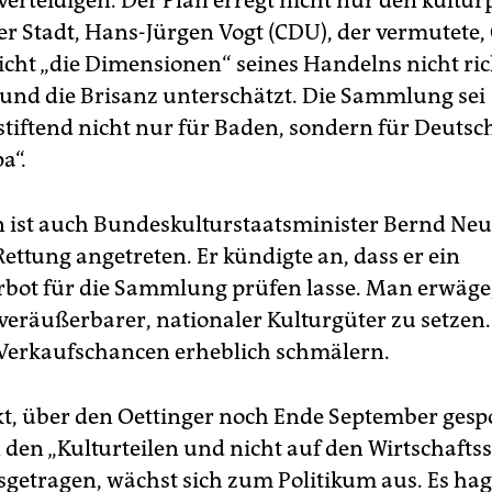
verteidigen. Der Plan erregt nicht nur den kultur
er Stadt, Hans-Jürgen Vogt (CDU), der vermutete,
eicht „die Dimensionen“ seines Handelns nicht ric
und die Brisanz unterschätzt. Die Sammlung sei
sstiftend nicht nur für Baden, sondern für Deuts
a“.
 ist auch Bundeskulturstaatsminister Bernd N
ettung angetreten. Er kündigte an, dass er ein
bot für die Sammlung prüfen lasse. Man erwäge, 
 veräußerbarer, nationaler Kulturgüter zu setzen
Verkaufschancen erheblich schmälern.
kt, über den Oettinger noch Ende September gespo
 den „Kulturteilen und nicht auf den Wirtschaftss
getragen, wächst sich zum Politikum aus. Es hag