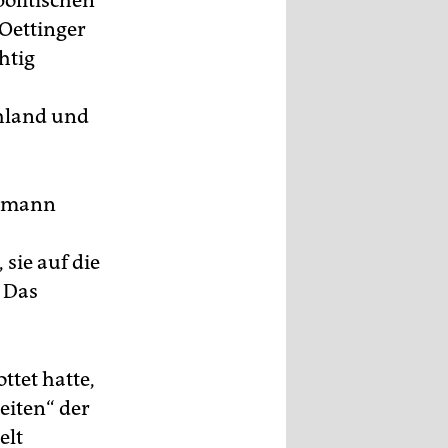
politischen
 Oettinger
htig
chland und
eumann
sie auf die
. Das
ttet hatte,
eiten“ der
elt