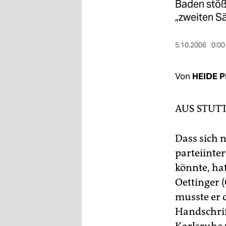
berlin
Baden stößt
„zweiten Sä
nord
wahrheit
5.10.2006
0:00
verlag
Von
HEIDE 
verlag
AUS STUT
veranstaltungen
shop
Dass sich 
fragen & hilfe
parteiinte
könnte, ha
unterstützen
Oettinger 
abo
musste er 
genossenschaft
Handschrif