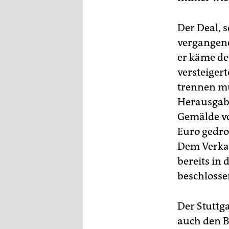
Der Deal, 
vergangene
er käme de
versteiger
trennen mu
Herausgabe
Gemälde vo
Euro gedro
Dem Verkau
bereits in
beschlosse
Der Stuttg
auch den B