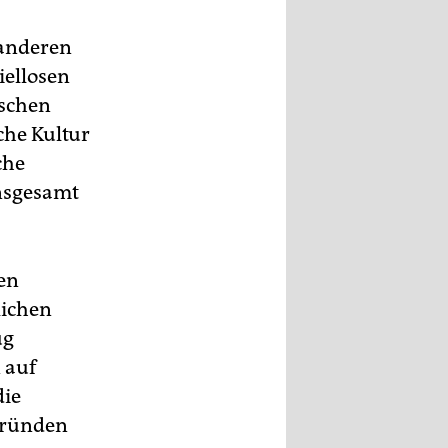
 anderen
iellosen
ischen
che Kultur
che
insgesamt
en
lichen
ug
 auf
die
gründen