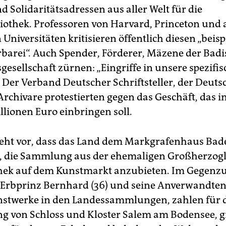
d Solidaritätsadressen aus aller Welt für die
iothek. Professoren von Harvard, Princeton und
niversitäten kritisieren öffentlich diesen „beisp
rbarei“. Auch Spender, Förderer, Mäzene der Bad
gesellschaft zürnen: „Eingriffe in unsere spezifis
“ Der Verband Deutscher Schriftsteller, der Deuts
 Archivare protestierten gegen das Geschäft, das 
llionen Euro einbringen soll.
ieht vor, dass das Land dem Markgrafenhaus Bad
, die Sammlung aus der ehemaligen Großherzog
hek auf dem Kunstmarkt anzubieten. Im Gegenz
 Erbprinz Bernhard (36) und seine Anverwandten
stwerke in den Landessammlungen, zahlen für 
g von Schloss und Kloster Salem am Bodensee, 