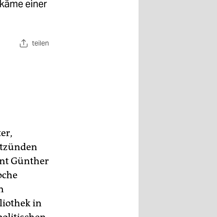
 käme einer
teilen
er,
ntzünden
ent Günther
oche
n
iothek in