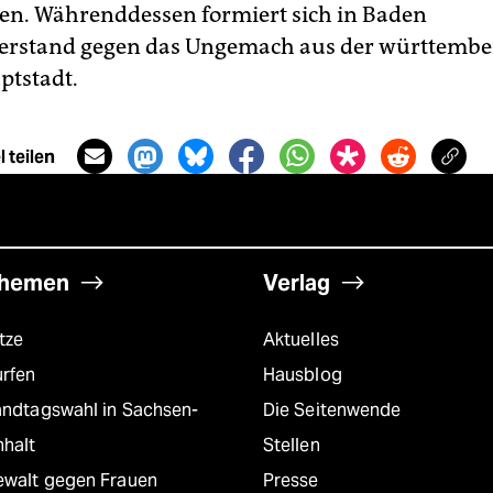
n. Währenddessen formiert sich in Baden
erstand gegen das Ungemach aus der württembe
ptstadt.
 teilen
hemen
Verlag
tze
Aktuelles
urfen
Hausblog
andtagswahl in Sachsen-
Die Seitenwende
nhalt
Stellen
ewalt gegen Frauen
Presse