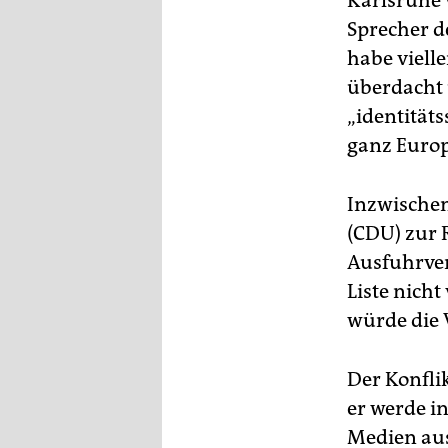
Karlsruhe 
epaper login
Sprecher d
habe viell
überdacht 
„identität
ganz Europ
Inzwischen
(CDU) zur R
Ausfuhrver
Liste nicht
würde die 
Der Konfli
er werde in
Medien aus