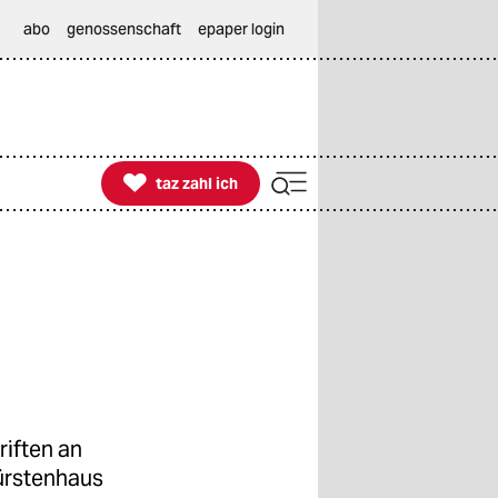
abo
genossenschaft
epaper login

taz zahl ich
taz zahl ich
riften an
ürstenhaus