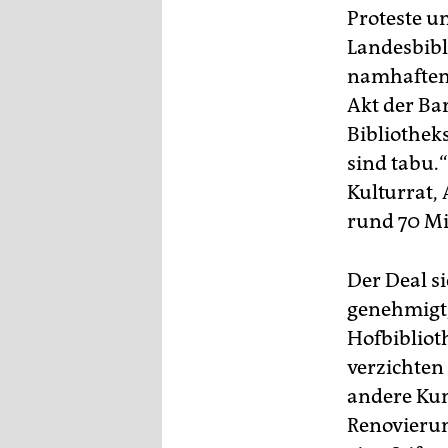
Proteste un
Landesbibl
namhaften U
Akt der Ba
Bibliotheks
sind tabu.
Kulturrat,
rund 70 Mi
Der Deal s
genehmigt
Hofbibliot
verzichten
andere Kun
Renovierun