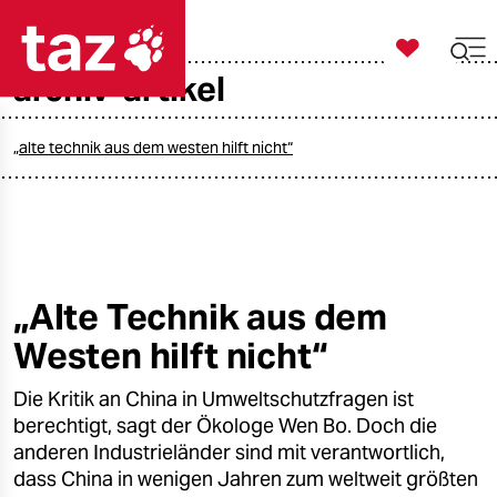

taz zahl ich
archiv-artikel

taz zahl ich
taz zahl ich
„alte technik aus dem westen hilft nicht“
themen
politik
öko
„Alte Technik aus dem
Westen hilft nicht“
gesellschaft
Die Kritik an China in Umweltschutzfragen ist
kultur
berechtigt, sagt der Ökologe Wen Bo. Doch die
sport
anderen Industrieländer sind mit verantwortlich,
dass China in wenigen Jahren zum weltweit größten