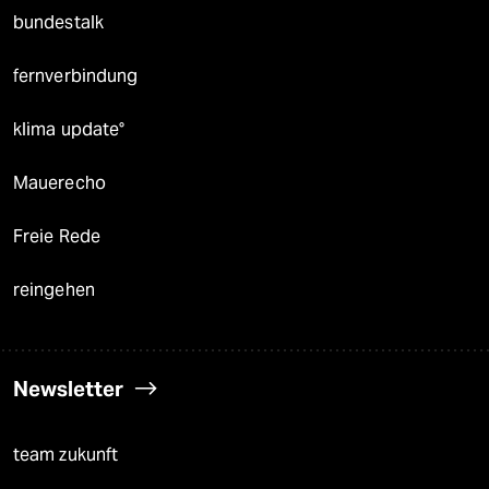
bundestalk
fernverbindung
klima update°
Mauerecho
Freie Rede
reingehen
Newsletter
team zukunft