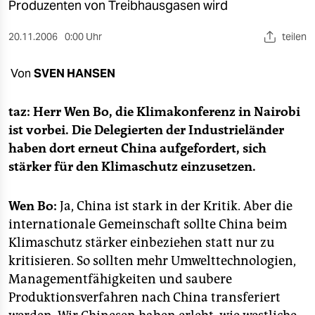
berlin
Produzenten von Treibhausgasen wird
nord
20.11.2006
0:00 Uhr
teilen
wahrheit
Von
SVEN HANSEN
verlag
taz: Herr Wen Bo, die Klimakonferenz in Nairobi
verlag
ist vorbei. Die Delegierten der Industrieländer
haben dort erneut China aufgefordert, sich
veranstaltungen
stärker für den Klimaschutz einzusetzen.
shop
Wen Bo:
Ja, China ist stark in der Kritik. Aber die
fragen & hilfe
internationale Gemeinschaft sollte China beim
unterstützen
Klimaschutz stärker einbeziehen statt nur zu
kritisieren. So sollten mehr Umwelttechnologien,
abo
Managementfähigkeiten und saubere
genossenschaft
Produktionsverfahren nach China transferiert