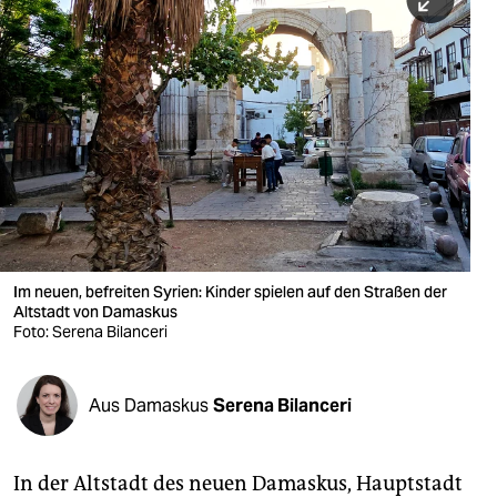
berlin
nord
wahrheit
verlag
verlag
veranstaltungen
shop
Im neuen, befreiten Syrien: Kinder spielen auf den Straßen der
Altstadt von Damaskus
fragen & hilfe
Foto: Serena Bilanceri
unterstützen
Aus Damaskus
Serena Bilanceri
abo
genossenschaft
In der Altstadt des neuen Damaskus, Hauptstadt