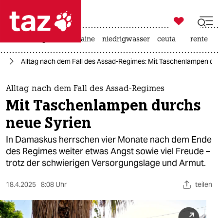

taz zahl ich
hitze
krieg in der ukraine
niedrigwasser
ceuta
rente

taz zahl ich
en
Alltag nach dem Fall des Assad-Regimes: Mit Taschenlampen du
taz zahl ich
themen
Alltag nach dem Fall des Assad-Regimes
Mit Taschenlampen durchs
politik
neue Syrien
öko
In Damaskus herrschen vier Monate nach dem Ende
des Regimes weiter etwas Angst sowie viel Freude –
gesellschaft
trotz der schwierigen Versorgungslage und Armut.
kultur
18.4.2025
8:08 Uhr
teilen
sport