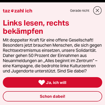
panterstiftung
taz
zahl ich
Gerade nicht

panterpreis 2026
Links lesen, rechts
bekämpfen
Podcast
Mit doppelter Kraft für eine offene Gesellschaft!
Besonders jetzt brauchen Menschen, die sich gegen
Rechtsextremismus einsetzen, unsere Solidarität.
bundestalk
Daher gehen 50 Prozent der Einnahmen aus
Neuanmeldungen an „Alles beginnt im Zentrum“ –
fernverbindung
eine Kampagne, die bedrohte linke Kulturzentren
und Jugendorte unterstützt. Sind Sie dabei?
klima update°

Ja, ich will
Mauerecho
Schon dabei!
Freie Rede