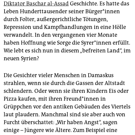
Diktator Baschar al-Assad
Geschichte. Es hatte das
Leben Hunderttausender seiner Bür­ge­r*in­nen
durch Folter, außergerichtliche Tötungen,
Repression und Kampfhandlungen in eine Hölle
verwandelt. In den vergangenen vier Monate
haben Hoffnung wie Sorge die Sy­re­r*in­nen erfüllt.
Wie lebt es sich nun in diesem „befreiten Land“, im
neuen Syrien?
Die Gesichter vieler Menschen in Damaskus
strahlen, wenn sie durch die Gassen der Altstadt
schlendern. Oder wenn sie ihren Kindern Eis oder
Pizza kaufen, mit ihren Freun­d*in­nen in
Grüppchen vor den antiken Gebäuden des Viertels
laut plaudern. Manchmal sind sie aber auch von
Furcht überschattet: „Wir haben Angst“, sagen
einige – Jüngere wie Ältere. Zum Beispiel eine