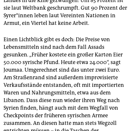
Landes in die Knie gezwungen: Um 85 Prozent ist
sie laut Weltbank geschrumpft. Gut 90 Prozent der
Sy­re­r*in­nen leben laut Vereinten Nationen in
Armut, ein Viertel hat keine Arbeit.
Einen Lichtblick gibt es doch: Die Preise von
Lebensmitteln sind nach dem Fall Assads
gesunken. „Früher kostete ein großer Karton Eier
50.000 syrische Pfund. Heute etwa 24.000“, sagt
Joumaa. Umgerechnet sind das unter zwei Euro.
Am Straßenrand sind außerdem improvisierte
Verkaufsstände entstanden, oft mit importierten
Waren und Nahrungsmitteln, etwa aus dem
Libanon. Dass diese nun wieder ihren Weg nach
Syrien finden, hängt auch mit dem Wegfall von
Checkpoints der früheren syrischen Armee
zusammen. An diesen hatte man stets Wegzoll
entrichten müssen – in die Taschen der