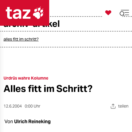

taz zahl ich
archiv-artikel

taz zahl ich
taz zahl ich
alles fitt im schritt?
themen
politik
Urdrüs wahre Kolumne
öko
Alles fitt im Schritt?
gesellschaft
kultur
12.6.2004
0:00 Uhr
teilen
sport
Von
Ulrich Reineking