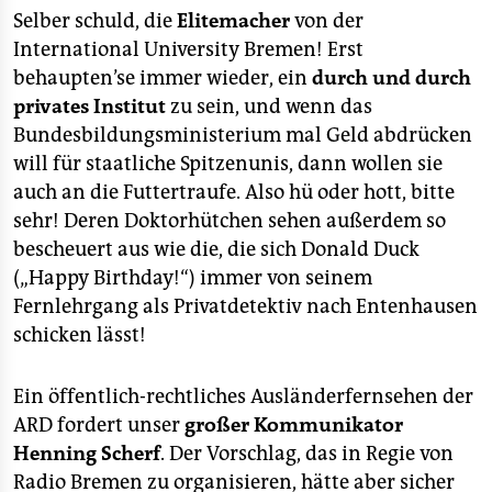
berlin
Selber schuld, die
Elitemacher
von der
nord
International University Bremen! Erst
behaupten’se immer wieder, ein
durch und durch
wahrheit
privates Institut
zu sein, und wenn das
Bundesbildungsministerium mal Geld abdrücken
verlag
will für staatliche Spitzenunis, dann wollen sie
auch an die Futtertraufe. Also hü oder hott, bitte
verlag
sehr! Deren Doktorhütchen sehen außerdem so
veranstaltungen
bescheuert aus wie die, die sich Donald Duck
(„Happy Birthday!“) immer von seinem
shop
Fernlehrgang als Privatdetektiv nach Entenhausen
fragen & hilfe
schicken lässt!
unterstützen
Ein öffentlich-rechtliches Ausländerfernsehen der
abo
ARD fordert unser
großer Kommunikator
Henning Scherf
. Der Vorschlag, das in Regie von
genossenschaft
Radio Bremen zu organisieren, hätte aber sicher