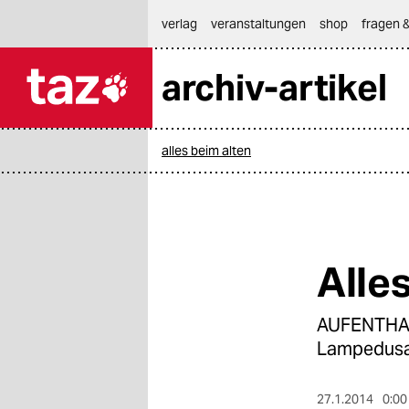
hautnavigation anspringen
hauptinhalt anspringen
footer anspringen
verlag
veranstaltungen
shop
fragen &
archiv-artikel

taz zahl ich
taz zahl ich
alles beim alten
themen
politik
öko
Alle
gesellschaft
AUFENTHALT
kultur
Lampedusa
sport
27.1.2014
0:00