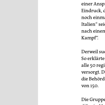
epaper login
einer Ansp
Eindruck, d
noch einma
Italien“ s
nach einem
Kampf“.
Derweil su
So erklärt
alle 50 re
versorgt. 
die Behörd
von 150.
Die Gruppe