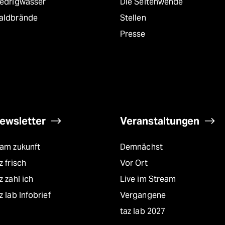
iedrigwasser
Die Seitenwende
aldbrände
Stellen
Presse
ewsletter
Veranstaltungen
eam zukunft
Demnächst
z frisch
Vor Ort
z zahl ich
Live im Stream
z lab Infobrief
Vergangene
taz lab 2027