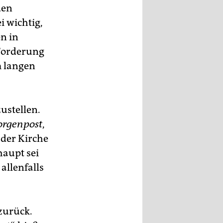
den
i wichtig,
n in
 Forderung
m langen
ustellen.
rgenpost
,
 der Kirche
haupt sei
allenfalls
zurück.