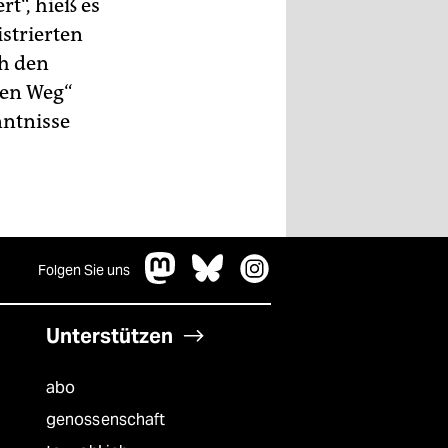
rt“, hieß es
strierten
ch den
nen Weg“
nntnisse
Folgen Sie uns
Unterstützen
abo
genossenschaft