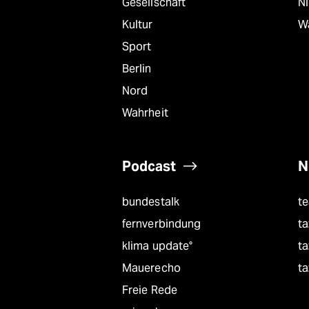
Gesellschaft
N
Kultur
W
Sport
Berlin
Nord
Wahrheit
Podcast
N
bundestalk
t
fernverbindung
ta
klima update°
ta
Mauerecho
ta
Freie Rede