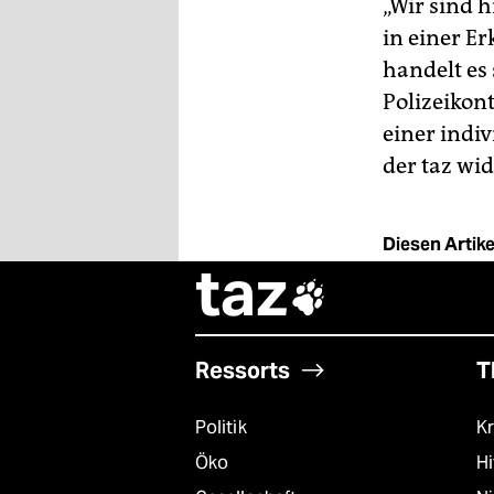
„Wir sind h
in einer E
handelt es
Polizeikon
einer indi
der taz wi
Diesen Artikel
taz

Ressorts
T
Politik
Kr
Öko
Hi