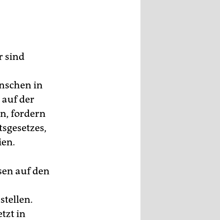
r sind
nschen in
 auf der
n, fordern
tsgesetzes,
ien.
sen auf den
stellen.
tzt in