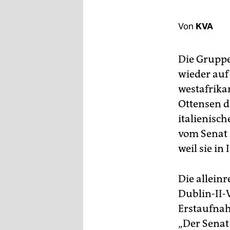
berlin
nord
Von
KVA
wahrheit
Die Gruppe
verlag
wieder auf
westafrika
verlag
Ottensen d
veranstaltungen
italienisc
shop
vom Senat 
weil sie in
fragen & hilfe
unterstützen
Die allein
abo
Dublin-II-
Erstaufnah
genossenschaft
„Der Senat 