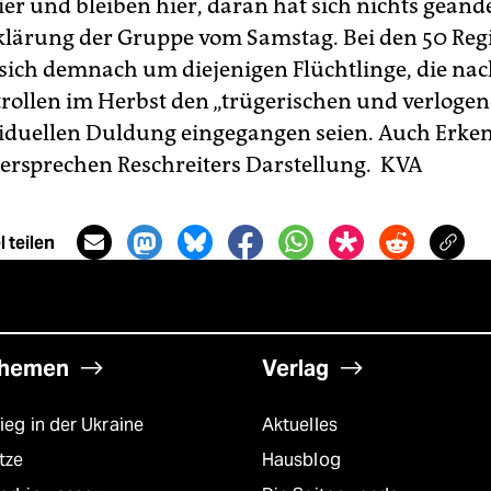
ier und bleiben hier, daran hat sich nichts geände
rklärung der Gruppe vom Samstag. Bei den 50 Regi
 sich demnach um diejenigen Flüchtlinge, die na
trollen im Herbst den „trügerischen und verloge
viduellen Duldung eingegangen seien. Auch Erke
dersprechen Reschreiters Darstellung.
KVA
 teilen
hemen
Verlag
ieg in der Ukraine
Aktuelles
tze
Hausblog