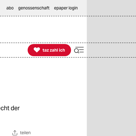
abo
genossenschaft
epaper login

taz zahl ich
taz zahl ich
cht der
teilen