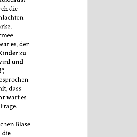
rch die
chlachten
arke,
Armee
war es, den
 Kinder zu
wird und
“,
gesprochen
it, dass
hr wart es
 Frage.
schen Blase
 die