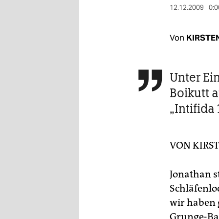
berlin
12.12.2009
0:0
nord
Von
KIRSTE
wahrheit
verlag
Unter Ei

verlag
Boikutt 
veranstaltungen
„Intifida 
shop
fragen & hilfe
VON KIRS
unterstützen
Jonathan st
abo
Schläfenloc
wir haben 
genossenschaft
Grunge-Ban