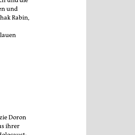
ich und die
zen und
zhak Rabin,
blauen
zzie Doron
s ihrer
Holocaust-