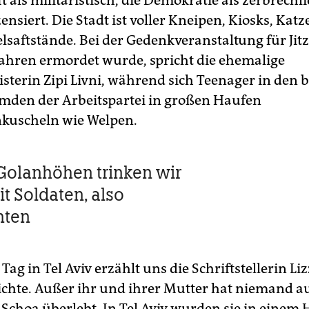
t als militaristisch, die Demokratie als zerbrechl
zensiert. Die Stadt ist voller Kneipen, Kiosks, Kat
lsaftstände. Bei der Gedenkveranstaltung für Jit
 Jahren ermordet wurde, spricht die ehemalige
terin Zipi Livni, während sich Teenager in den 
mden der Arbeitspartei in großen Haufen
uscheln wie Welpen.
Golanhöhen trinken wir
it Soldaten, also
nten
Tag in Tel Aviv erzählt uns die Schriftstellerin Li
ichte. Außer ihr und ihrer Mutter hat niemand au
 Schoa überlebt. In Tel Aviv wurden sie in einem 