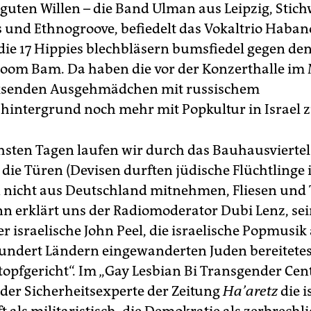
 guten Willen – die Band Ulman aus Leipzig, Stich
 und Ethnogroove, befiedelt das Vokaltrio Haban
ie 17 Hippies blechbläsern bumsfiedel gegen de
oom Bam. Da haben die vor der Konzerthalle im
senden Ausgehmädchen mit russischem
hintergrund noch mehr mit Popkultur in Israel z
hsten Tagen laufen wir durch das Bauhausviertel
 die Türen (Devisen durften jüdische Flüchtlinge 
 nicht aus Deutschland mitnehmen, Fliesen und
nn erklärt uns der Radiomoderator Dubi Lenz, se
r israelische John Peel, die israelische Popmusik 
undert Ländern eingewanderten Juden bereitete
topfgericht“. Im „Gay Lesbian Bi Transgender Cen
 der Sicherheitsexperte der Zeitung
Ha’aretz
die i