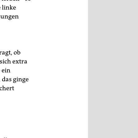
 linke
hrungen
ragt, ob
sich extra
 ein
 das ginge
ichert