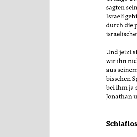
epaper login
sagten sei
Israeli ge
durch die 
israelisch
Und jetzt s
wir ihn nic
aus seinem 
bisschen S
bei ihm ja 
Jonathan u
Schlaflo