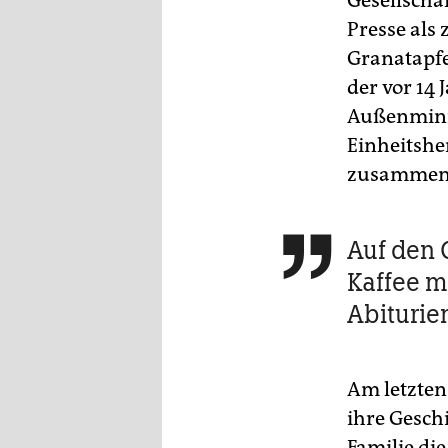
Gesellschaf
Presse als 
Granatapfe
der vor 14
Außenminis
Einheitshe
zusammenk
Auf den 

Kaffee m
Abiturie
Am letzten 
ihre Gesch
Familie die