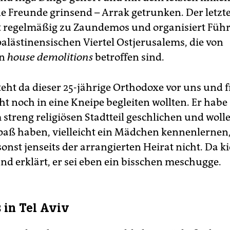
ne Freunde grinsend – Arrak getrunken. Der letzte
ht regelmäßig zu Zaundemos und organisiert Fü
palästinensischen Viertel Ostjerusalems, die von
en
house demolitions
betroffen sind.
teht da dieser 25-jährige Orthodoxe vor uns und f
ht noch in eine Kneipe begleiten wollten. Er habe 
streng religiösen Stadtteil geschlichen und wolle
paß haben, vielleicht ein Mädchen kennenlernen,
sonst jenseits der arrangierten Heirat nicht. Da k
nd erklärt, er sei eben ein bisschen meschugge.
s in Tel Aviv