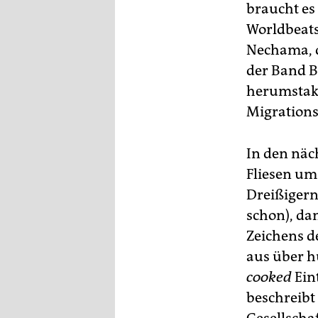
braucht es
Worldbeats
Nechama, d
der Band B
herumstak
Migrations
In den näc
Fliesen um
Dreißigern
schon), da
Zeichens de
aus über h
cooked
Ein
beschreibt