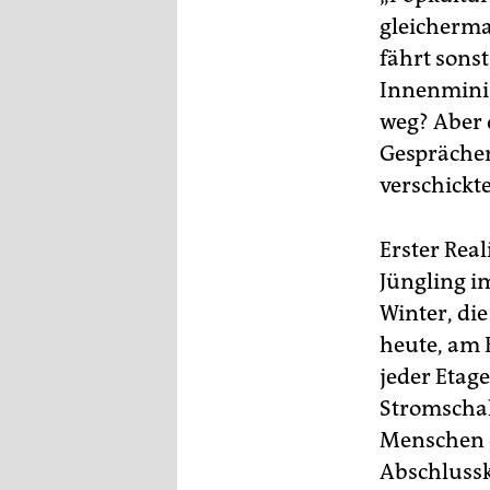
gleicherma
fährt sons
Innenminis
weg? Aber 
Gesprächen
verschickt
Erster Real
Jüngling i
Winter, di
heute, am 
jeder Etag
Stromschal
Menschen d
Abschlussk