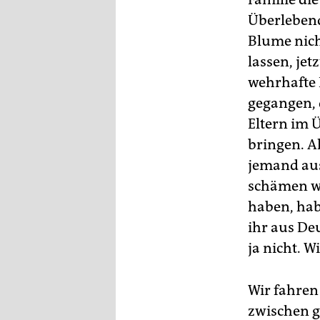
Überlebend
Blume nich
lassen, jet
wehrhafte 
gegangen, 
Eltern im 
bringen. A
jemand aus
schämen wi
haben, hab
ihr aus De
ja nicht. 
Wir fahren
zwischen g