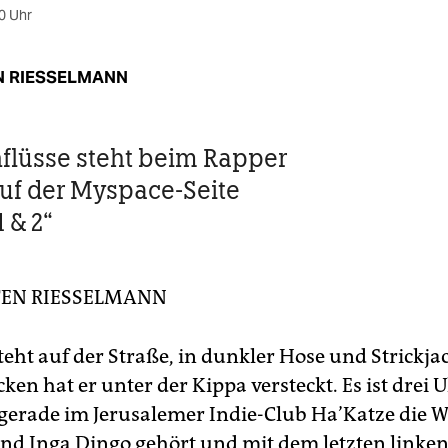
0 Uhr
N RIESSELMANN
nflüsse steht beim Rapper
auf der Myspace-Seite
1 & 2“
TEN RIESSELMANN
eht auf der Straße, in dunkler Hose und Strickjac
ken hat er unter der Kippa versteckt. Es ist drei 
gerade im Jerusalemer Indie-Club Ha’Katze die W
d Inga Dingo gehört und mit dem letzten linken I