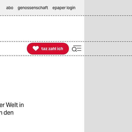
abo
genossenschaft
epaper login

taz zahl ich
taz zahl ich
r Welt in
n den