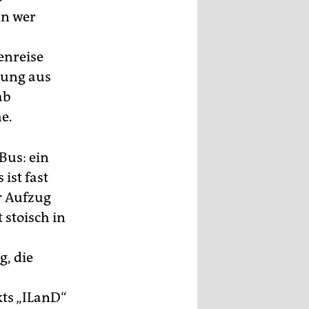
nn wer
enreise
hung aus
ab
e.
Bus: ein
ist fast
r Aufzug
 stoisch in
g, die
kts „ILanD“