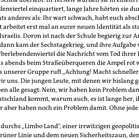
enviertel einquartiert, lange Jahre hörten sie du
ts anderes als: Ihr wart schwach, habt euch abs
zt arbeitet erst mal an eurer neuen Identität als st
Israelis. Doron ist nach der Schule begierig zur 
dann kam der Sechstagekrieg, und ihre Aufgabe 
Überlebendenviertel die Nachricht vom Tod ihrer
ls abends beim Straßeüberqueren die Ampel rot 
 unserer Gruppe ruft „Achtung! Macht schneller!
r uns. Die jungen Leute, mit denen wir bislang 
en alle gesagt: Nein, wir haben kein Problem dam
utschland kommt, warum auch, es ist lange her, i
Wir aber haben noch ein Problem damit. Ohne jede
 durchs „Limbo Land“, einer irrwitzigen geopoliti
rüner Linie und dem neuen Sicherheitszaun, den