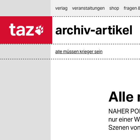
hautnavigation anspringen
hauptinhalt anspringen
footer anspringen
verlag
veranstaltungen
shop
fragen &
archiv-artikel

taz zahl ich
taz zahl ich
alle müssen krieger sein
themen
politik
öko
Alle
gesellschaft
NAHER POP-
kultur
nur einer 
sport
Szenen von 