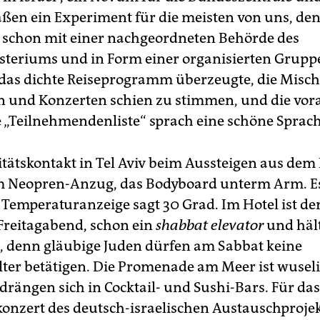
ßen ein Experiment für die meisten von uns, de
t schon mit einer nachgeordneten Behörde des
teriums und in Form einer organisierten Grupp
das dichte Reiseprogramm überzeugte, die Misc
 und Konzerten schien zu stimmen, und die vor
e „Teilnehmendenliste“ sprach eine schöne Sprach
itätskontakt in Tel Aviv beim Aussteigen aus dem 
m Neopren-Anzug, das Bodyboard unterm Arm. Es 
e Temperaturanzeige sagt 30 Grad. Im Hotel ist de
Freitagabend, schon ein
shabbat elevator
und hält
e, denn gläubige Juden dürfen am Sabbat keine
ter betätigen. Die Promenade am Meer ist wuseli
rängen sich in Cocktail- und Sushi-Bars. Für das
onzert des deutsch-israelischen Austauschproje