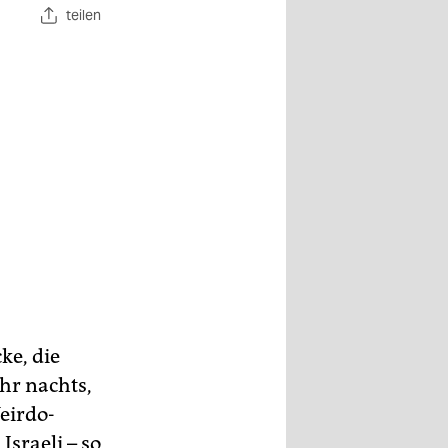
teilen
ke, die
Uhr nachts,
eirdo-
sraeli – so