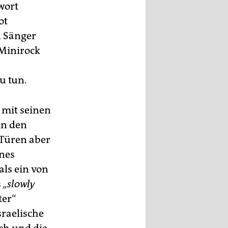
wort
ot
n Sänger
 Minirock
u tun.
 mit seinen
in den
 Türen aber
ines
als ein von
s
„slowly
ter“
sraelische