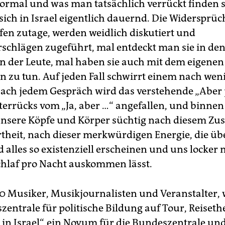
rmal und was man tatsächlich verrückt finden s
sich in Israel eigentlich dauernd. Die Widersprüc
ffen zutage, werden weidlich diskutiert und
schlägen zugeführt, mal entdeckt man sie in de
n der Leute, mal haben sie auch mit dem eigenen
n zu tun. Auf jeden Fall schwirrt einem nach we
Nach jedem Gespräch wird das verstehende „Aber j
terrücks vom „Ja, aber …“ angefallen, und binnen
 unsere Köpfe und Körper süchtig nach diesem Zu
theit, nach dieser merkwürdigen Energie, die üb
d alles so existenziell erscheinen und uns locker 
hlaf pro Nacht auskommen lässt.
20 Musiker, Musikjournalisten und Veranstalter,
zentrale für politische Bildung auf Tour, Reiset
 in Israel“, ein Novum für die Bundeszentrale un