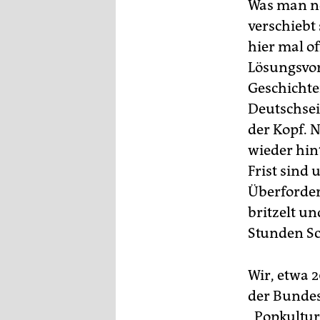
Was man no
verschiebt 
hier mal o
Lösungsvor
Geschichte
Deutschsei
der Kopf. 
wieder hin
Frist sind
Überforder
britzelt un
Stunden Sc
Wir, etwa 
der Bundes
„Popkultur