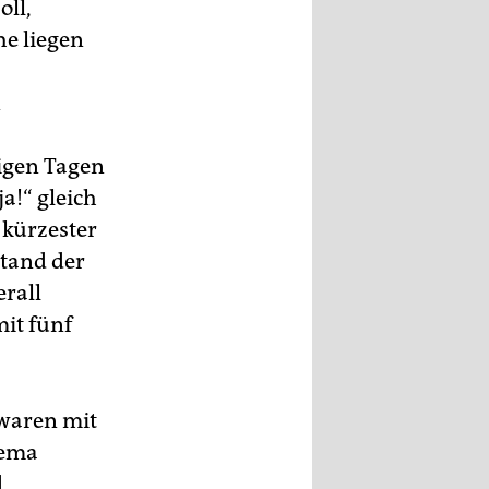
oll,
he liegen
n
nigen Tagen
a!“ gleich
 kürzester
stand der
erall
mit fünf
 waren mit
hema
d