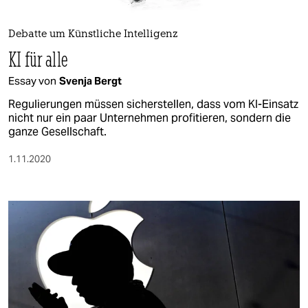
berlin
nord
Debatte um Künstliche Intelligenz
KI für alle
wahrheit
Essay von
Svenja Bergt
verlag
Regulierungen müssen sicherstellen, dass vom KI-Einsatz
nicht nur ein paar Unternehmen profitieren, sondern die
verlag
ganze Gesellschaft.
veranstaltungen
1.11.2020
shop
fragen & hilfe
unterstützen
abo
genossenschaft