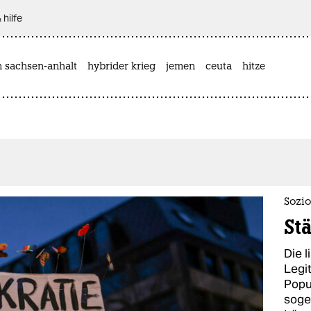
 hilfe
n sachsen-anhalt
hybrider krieg
jemen
ceuta
hitze
Sozi
Stä
Die l
Legit
Popu
soge