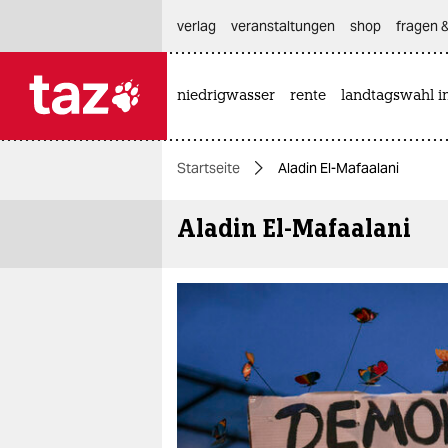
hautnavigation anspringen
hauptinhalt anspringen
footer anspringen
verlag
veranstaltungen
shop
fragen &
niedrigwasser
rente
landtagswahl i

taz zahl ich
taz zahl ich
Startseite
Aladin El-Mafaalani
themen
Aladin El-Mafaalani
politik
öko
gesellschaft
kultur
sport