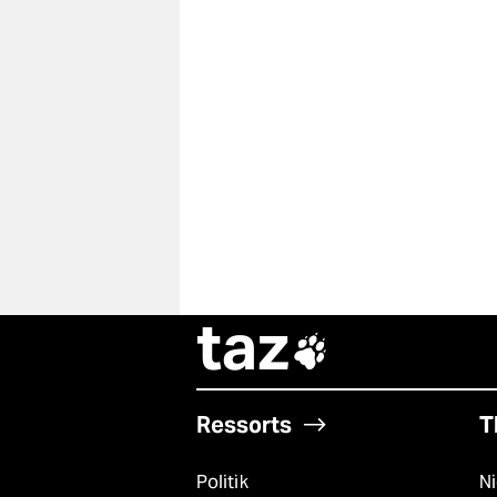
taz

Ressorts
T
Politik
N