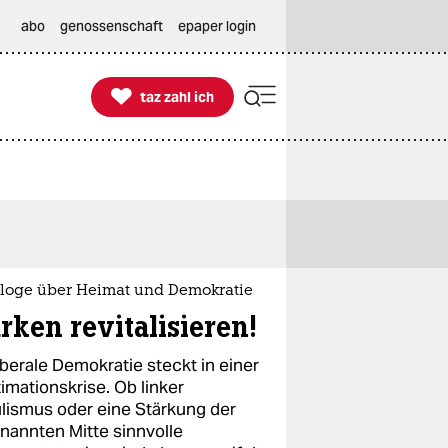
abo
genossenschaft
epaper login

taz zahl ich
taz zahl ich
ologe über Heimat und Demokratie
rken revitalisieren!
iberale Demokratie steckt in einer
imationskrise. Ob linker
lismus oder eine Stärkung der
nannten Mitte sinnvolle