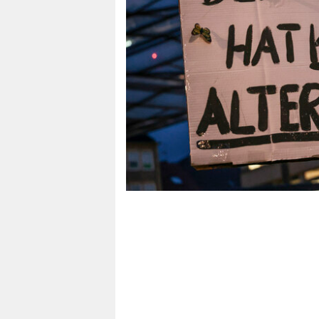
berlin
nord
wahrheit
verlag
verlag
veranstaltungen
shop
fragen & hilfe
unterstützen
abo
genossenschaft