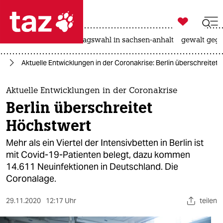

taz zahl ich
nahost-konflikt
landtagswahl in sachsen-anhalt
gewalt gege

taz zahl ich
us
Aktuelle Entwicklungen in der Coronakrise: Berlin überschreitet
taz zahl ich
themen
Aktuelle Entwicklungen in der Coronakrise
Berlin überschreitet
politik
Höchstwert
öko
Mehr als ein Viertel der Intensivbetten in Berlin ist
mit Covid-19-Patienten belegt, dazu kommen
gesellschaft
14.611 Neuinfektionen in Deutschland. Die
Coronalage.
kultur
sport
29.11.2020
12:17 Uhr
teilen