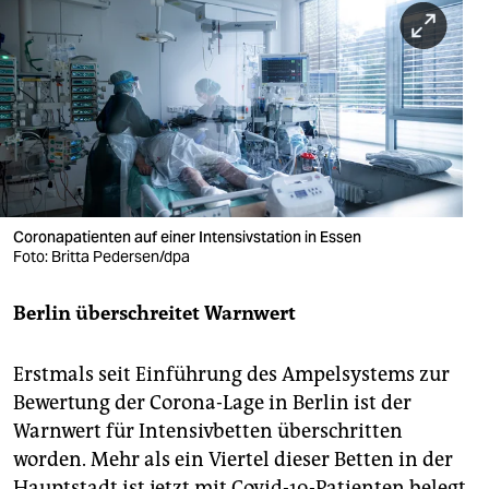
berlin
nord
wahrheit
verlag
verlag
veranstaltungen
Coronapatienten auf einer Intensivstation in Essen
Foto: Britta Pedersen/dpa
shop
Berlin überschreitet Warnwert
fragen & hilfe
unterstützen
Erstmals seit Einführung des Ampelsystems zur
Bewertung der Corona-Lage in Berlin ist der
abo
Warnwert für Intensivbetten überschritten
genossenschaft
worden. Mehr als ein Viertel dieser Betten in der
Hauptstadt ist jetzt mit Covid-19-Patienten belegt,