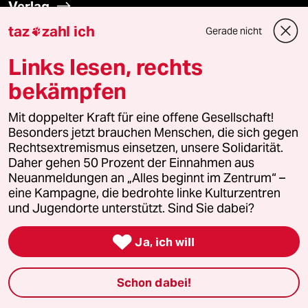
Verlag
taz
zahl ich
Gerade nicht

Aktuelles
Links lesen, rechts
Hausblog
bekämpfen
Die Seitenwende
Mit doppelter Kraft für eine offene Gesellschaft!
Besonders jetzt brauchen Menschen, die sich gegen
Rechtsextremismus einsetzen, unsere Solidarität.
Stellen
Daher gehen 50 Prozent der Einnahmen aus
Neuanmeldungen an „Alles beginnt im Zentrum“ –
Presse
eine Kampagne, die bedrohte linke Kulturzentren
und Jugendorte unterstützt. Sind Sie dabei?

Ja, ich will
Unterstützen
Schon dabei!
abo